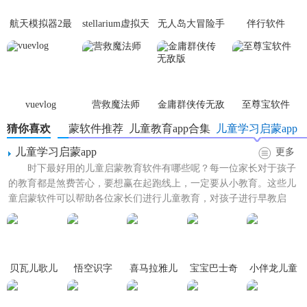
中，打造天然的母语环境，科学的理论、内容形式，让孩子
坐得住，有兴趣学，培养、激发学习兴趣。
航天模拟器2最
stellarium虚拟天
无人岛大冒险手
伴行软件
新版
文台
机版
3.、智能AI语伴 高效纠音
独家硬核口语城，复原现实语境，神奇的小动物NPC模拟第
一人称口语对话，感受身临其境的沟通体验，AI语音识别智
vuevlog
营救魔法师
金庸群侠传无敌
至尊宝软件
能纠音，颠覆传统口语学习方式，让孩子主动说。还有北美
版
外教全程陪练，帮助孩子专项提升听说能力。
猜你喜欢
英语启蒙软件推荐
儿童教育app合集
儿童学习启蒙app
儿童学习启蒙app
更多
4.、系统启蒙 科学进阶
时下最好用的儿童启蒙教育软件有哪些呢？每一位家长对于孩子
的教育都是煞费苦心，要想赢在起跑线上，一定要从小教育。这些儿
依托洪恩教育20余年面授教学经验沉淀，20000余所线下幼儿
童启蒙软件可以帮助各位家长们进行儿童教育，对孩子进行早教启
园、培训机构指导经验，对标国内外标准，为孩子精准定制
蒙，开发儿童智力，学习更多...
了分级体系，难度阶梯上升，帮助孩子从掌握高频词句到自
信开口表达，循序渐进科学进阶！
5.、丰富学习资源
贝瓦儿歌儿
悟空识字
喜马拉雅儿
宝宝巴士奇
小伴龙儿童
童早教APP
童
妙屋儿童早
早教
全面拓展匠心打造多语伴、多场景的高品质教学内容与多样
教app