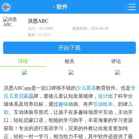
·
软件
首页
首页
游戏
软件
游戏
鸿蒙
鸿蒙
软件
专题
鸿蒙游戏
鸿蒙软件
专题
洪恩ABC
大小：151.94M
更新时间：2026-06-29
游戏
软件
版本：v1.22.5
开始下载
详情
相关
评论
洪恩ABCapp是一款口碑很不错的
少儿英语
教育软件。也是
专
注
儿童启蒙
品牌，遵循儿童认知发展规律，
设计
出了科学分
级体系及培养目标，通过
趣味
动画、有声
互动
绘本
、韵律
儿
歌
、互动体验等形式，让孩子在多趣味场景中互动，主动开
口，轻松启蒙口语，智能的学习助手，丰富海量的学习资源
获取！专业的进行英语学习，完美的外教让你发音更加纯
正，轻松一对一学习，相当给力不错，其中软件还提供了最