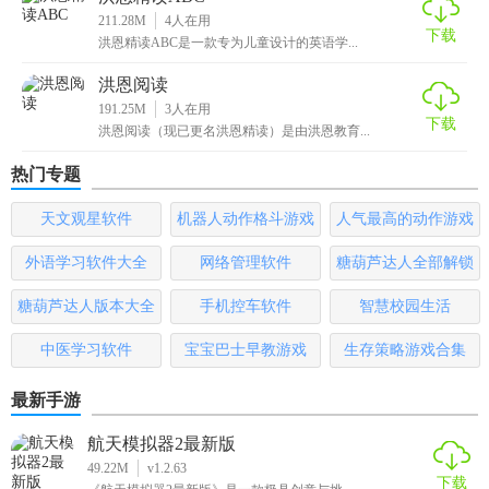
1、150套常用对话：多人在线互动英语角锻炼口语，智能口
211.28M
4
人在用
下载
洪恩精读ABC是一款专为儿童设计的英语学...
语测评纠正发音。
洪恩阅读
2、100首原创儿歌：专业儿童音乐家原创英文儿歌，朗朗上
191.25M
3
人在用
口易于记忆。
下载
洪恩阅读（现已更名洪恩精读）是由洪恩教育...
3、21类主题课程：水果和蔬菜、食物和饮品、运动和兴趣等
热门专题
21类主题，将英语融入生活，学以致用。
天文观星软件
机器人动作格斗游戏
人气最高的动作游戏
4、4300个精选单词：通过字形闪现、音译结合、多次重复、
大全
排行榜
外语学习软件大全
网络管理软件
糖葫芦达人全部解锁
情景模拟和趣味游戏，强化记忆。
版
糖葫芦达人版本大全
手机控车软件
智慧校园生活
5、50本分级阅读：知名编剧原创分级绘本，单词句型巧妙融
入，让孩子喜欢上阅读。
中医学习软件
宝宝巴士早教游戏
生存策略游戏合集
【软件特色】
最新手游
1、全面化教学，帮助孩子更好的开启英语兴趣启蒙、语言能
航天模拟器2最新版
力开发，做一个全面人才。
49.22M
v1.2.63
下载