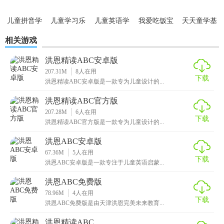
化辅学资源，围绕教学目标定制趣味互动环节。400+外教互
动视频、250+分级趣味绘本、200+原创韵律儿歌，丰富的辅
儿童拼音学
儿童学习乐
儿童英语学
我爱吃饭宝
天天童学基
学资源，让孩子学有所获。同时，学习搭配线下趣味随材，
习app
园
习app
宝巴士
础进阶app
相关游戏
线上学习，线下巩固，启蒙有趣更有效。
洪恩精读ABC安卓版
【软件优势】
207.31M
8
人在用
下载
洪恩精读ABC安卓版是一款专为儿童设计的...
1、原创分级绘本，单词句型巧妙融入，自主阅读不费力。
洪恩精读ABC官方版
2、写单词、拼句子巩固记忆，动画互动提高拼写兴趣。
207.28M
6
人在用
下载
洪恩精读ABC官方版是一款专为儿童设计的...
3、单元测验检测掌握程度，错题讲解全面分析答疑。
洪恩ABC安卓版
4、遵从记忆曲线研发复习回顾算法，多重复习温故知新。
67.36M
5
人在用
下载
洪恩ABC安卓版是一款专注于儿童英语启蒙...
5、3D场景与角色动画模拟现实情境，生动讲解一看就懂。
洪恩ABC免费版
6、趣味互动场景高频输入，标准美式发音多磨耳朵。
78.96M
4
人在用
下载
洪恩ABC免费版是由天津洪恩完美未来教育...
【软件亮点】
洪恩精读ABC