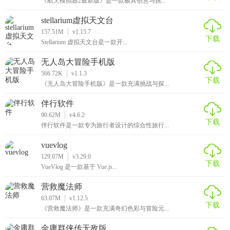
《航天模拟器2最新版》是一款极具创意与挑...
2、在线学习，小朋友在这里通过认、听、说、读、写、测、
考等教学环节，开启自己的英语学习道路。
stellarium虚拟天文台
157.51M
v1.15.7
下载
3、英语对话模式，多人在线互动英语角锻炼口语，标准美式
Stellarium 虚拟天文台是一款开...
发音，帮助小朋友及时的纠正自己的错误发音。
无人岛大冒险手机版
566.72K
v1.1.3
4、台通过字形闪现、音译结合、多次重复、情景模拟和趣味
下载
《无人岛大冒险手机版》是一款充满挑战与探...
游戏，强化小朋友的知识记忆，记的更牢。
伴行软件
5、趣味化教学内容，平台将单词融合到儿歌里面，用唱歌的
90.62M
v4.6.2
下载
方式让小朋友郎朗上口。
伴行软件是一款专为旅行者设计的综合性旅行...
6、口语交流角，英语角实景口语训练，智能语音测评发音更
vuevlog
129.07M
v3.29.0
准，让小朋友的发音更加的准确。
下载
VueVlog 是一款基于 Vue.js...
【软件使用说明】
营救魔法师
63.07M
v1.12.5
1、下载本站文件安装后打开，登录账号；
下载
《营救魔法师》是一款充满奇幻色彩与冒险元...
2、软件根据游戏的方式来学习各种单词；
金庸群侠传无敌版