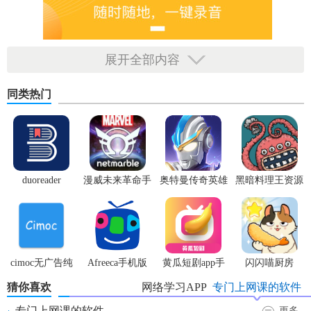
展开全部内容
同类热门
duoreader
漫威未来革命手
奥特曼传奇英雄
黑暗料理王资源
游
体验服
无限
cimoc无广告纯
Afreeca手机版
黄瓜短剧app手
闪闪喵厨房
净版
机版
猜你喜欢
网络学习APP
专门上网课的软件
专门上网课的软件
更多