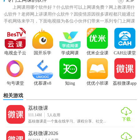
上网课用哪个软件好？什么软件可以上网课免费？网上教课用什
么软件？老师网上讲课用什么软件？因疫情原因很多课程都只能通过
【荔枝微课app功能】
手机网络来学习，下面电视猫为各位小伙伴们带来一系列专门上网课
的软件，各种网课软件随便...
1、个人直播间：
定制专属直播间，一键编辑，
轻松
管理
电视盒子云
国开乐学
学成网课
优米企业课
CAH云课堂
课助手
堂
2、课程介绍页：
精致课程页面，多方面引流，打造明星讲师
句号课堂
优慕课v8
知ing
优优小班课
荔枝微课app
3、直播间页面：
相关游戏
课堂展示多元化，语音自动连播无卡顿，师生
互动
无界限
荔枝微课
【荔枝微课app特色】
111.14M
5
人在用
下载
荔枝微课是一个集在线学习、课程分享、社交...
在荔枝微课里边授课得话，大家有时必须提交相匹配的教学
荔枝微课2026
课件，例如PPT这类的；