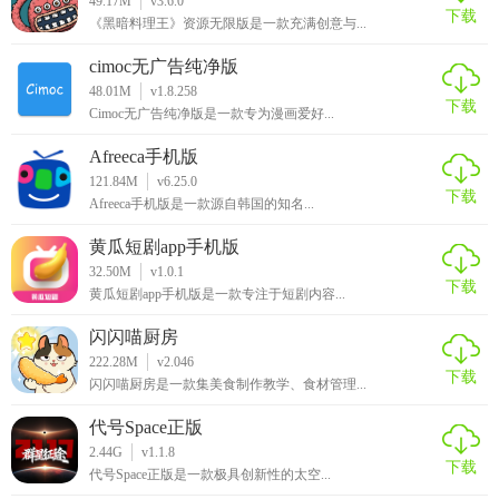
49.17M
v3.6.0
下载
《黑暗料理王》资源无限版是一款充满创意与...
cimoc无广告纯净版
48.01M
v1.8.258
下载
Cimoc无广告纯净版是一款专为漫画爱好...
Afreeca手机版
121.84M
v6.25.0
下载
Afreeca手机版是一款源自韩国的知名...
黄瓜短剧app手机版
32.50M
v1.0.1
下载
黄瓜短剧app手机版是一款专注于短剧内容...
闪闪喵厨房
222.28M
v2.046
下载
闪闪喵厨房是一款集美食制作教学、食材管理...
代号Space正版
2.44G
v1.1.8
下载
代号Space正版是一款极具创新性的太空...