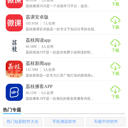
96.91M
5
人在用
下载
大家进到到自身的课程中，随后挑选里边的教学课件，下面
荔枝微课2026是一个在线学习平台，提供...
点一下提交素材内容；
荔课安卓版
105.91M
7
人在用
里边涵盖了照片，短视频，
歌曲
这些，教学课件得话是在文
下载
荔枝微课安卓版是一款专注于知识分享的在线...
档里边，提交后就可以了。
荔枝阅读app
【荔枝微课app亮点】
66.18M
4
人在用
下载
荔枝阅读APP是一款提供免费小说阅读的软...
【丰富内容】全品类课程，各行业意见领袖、IP，总有一款受
荔枝新闻app
你喜欢
132.59M
3
人在用
下载
【富媒体传播】课堂支持语音、
图片
、PPT、视频、音频等多
荔枝新闻是一款专为江苏广电打造的新闻类a...
种内容形式，高效传播
荔枝播客APP
46.12M
6
人在用
【大咖云集】杨澜、王力宏、黄磊、李玉刚、车晓、俞飞鸿
下载
荔枝播客APP是一款领先的垂直类播客内容...
等明星讲师入驻平台
热门专题
【专属直播间】一键创造，快速拥有专属的知识店铺，迈入
知识付费领域
热门短剧软件大全
手机测亩软件
车载中控软件