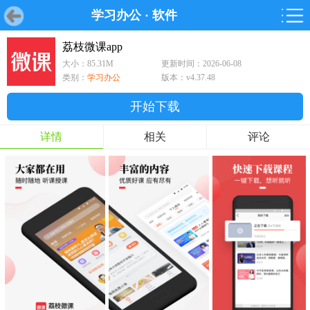
学习办公
·
软件
首页
首页
游戏
软件
游戏
鸿蒙
鸿蒙
软件
专题
鸿蒙游戏
鸿蒙软件
专题
荔枝微课app
大小：85.31M
更新时间：2026-06-08
游戏
软件
类别：
学习办公
版本：v4.37.48
开始下载
详情
相关
评论