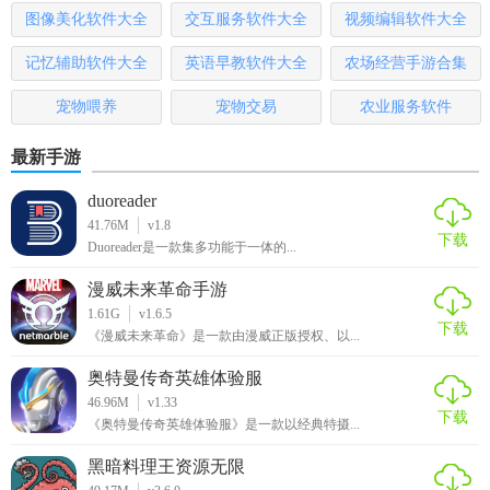
【月入过万】荔枝微课已孵化上万名月入过万的讲师，共享
图像美化软件大全
交互服务软件大全
视频编辑软件大全
知识付费红利
记忆辅助软件大全
英语早教软件大全
农场经营手游合集
【精准推广】大数据分析用户喜好，优质的内容推向更适合
宠物喂养
宠物交易
农业服务软件
的群体
最新手游
【荔枝微课app优势】
duoreader
全国领先的大众知识分享平台，平台基础功能终身免费使
41.76M
v1.8
下载
用。
Duoreader是一款集多功能于一体的...
任何城市、年龄以及各行各业的人都可以随时随地在平台免
漫威未来革命手游
1.61G
v1.6.5
费开课；任何人都可以在平台听课学习。
下载
《漫威未来革命》是一款由漫威正版授权、以...
平台拥有千万级公众号粉丝为内容讲师导流，官方指导内容
奥特曼传奇英雄体验服
包装推广，共同打造爆款课程，与你一同共赴知识盛宴。
46.96M
v1.33
下载
《奥特曼传奇英雄体验服》是一款以经典特摄...
黑暗料理王资源无限