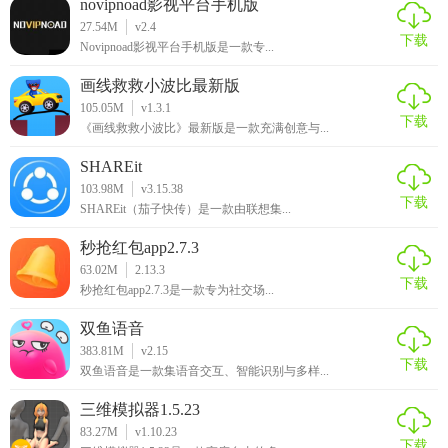
novipnoad影视平台手机版
27.54M
v2.4
下载
Novipnoad影视平台手机版是一款专...
画线救救小波比最新版
105.05M
v1.3.1
下载
《画线救救小波比》最新版是一款充满创意与...
SHAREit
103.98M
v3.15.38
下载
SHAREit（茄子快传）是一款由联想集...
秒抢红包app2.7.3
63.02M
2.13.3
下载
秒抢红包app2.7.3是一款专为社交场...
双鱼语音
383.81M
v2.15
下载
双鱼语音是一款集语音交互、智能识别与多样...
三维模拟器1.5.23
83.27M
v1.10.23
下载