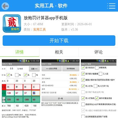
实用工具
·
软件
首页
首页
游戏
软件
游戏
鸿蒙
鸿蒙
软件
专题
鸿蒙游戏
鸿蒙软件
专题
放炮罚计算器app手机版
大小：67.49M
更新时间：2026-06-01
游戏
软件
类别：
实用工具
版本：v5.36
开始下载
详情
相关
评论