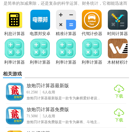
是简单的加减乘除，还是复杂的科学运算、财务统计，它都能迅速而
准确地给出答案。为满...
利息计算器
电票邦安卓
精准计算器
代驾计价器
时间计算器
工具
版
app
免费版
换算工具
（专业版）
利率计算器
利率计算器
利率计算器
利率计算器
木材材积计
2026
手机版
app免费
算器app
相关游戏
放炮罚计算器最新版
61.25M
6
人在用
下载
放炮罚计算器最新版是一款专为象棋爱好者设...
放炮罚计算器免费版
71.50M
5
人在用
下载
放炮罚计算器免费版是一款专为麻将、斗地主...