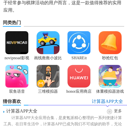
于经常参与棋牌活动的用户而言，这是一款值得推荐的实用
应用。
同类热门
novipnoad影视
画线救救小波比
SHAREit
秒抢红包
平台手机版
最新版
app2.7.3
双鱼语音
三维模拟器
honor应用商店
体重模拟器游戏
1.5.23
猜你喜欢
计算器APP大全
计算器APP大全
更多
计算器APP大全应用合集，是麦氪派精心整理的一系列便捷计算
工具。在日常生活中，计算器APP已成为我们不可或缺的助手，无论