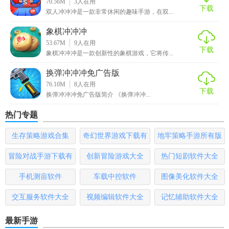
70.56M
3
人在用
终点，终点为第65关，我们在游戏中只要不停的闯关就可以
下载
双人冲冲冲是一款非常休闲的趣味手游，在双...
加快 猫咪的速度，这样就可以更快到达重点领取奖励了。
象棋冲冲冲
参加完一场比赛以后，继续进行可以开启新的一场比赛，参
53.67M
9
人在用
下载
象棋冲冲冲是一款创新性的象棋游戏，它将传...
加的比赛越多，奖励就越多，另外越先到达重点奖励就越
多。
换弹冲冲冲免广告版
76.10M
8
人在用
奖励还是常规的闯关需要的各种辅 助道具.
下载
换弹冲冲冲免广告版简介 《换弹冲冲...
这个是一个考验速度的玩法，大家如果有时间的话尽量快速
热门专题
通关第65个关卡，这样就会获得最多的奖励了。
生存策略游戏合集
奇幻世界游戏下载有
地牢策略手游所有版
值得一提的是，每个竞赛小组的起点都是一样的，系统会选
哪些
本
冒险对战手游下载有
创新冒险游戏大全
热门短剧软件大全
择当前通关数一样的玩家进行比赛，所以大家都是公平的。
哪些
手机测亩软件
车载中控软件
图像美化软件大全
交互服务软件大全
视频编辑软件大全
记忆辅助软件大全
最新手游