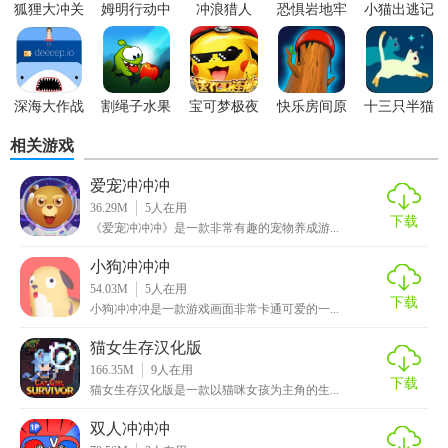
狐狸大冲关
姆明行动中
冲浪猎人
恐惧岩地牢
小猫出逃记
文版
·超多可爱的小车，你可以自由的驾驶，畅享冒险的无限乐趣
·在驾驶的途中也会遇到各种问题，只有快速解决，才能通关
闯关
深海大作战
割绳子水果
宝可梦极夜
快乐房间原
十三只半猫
大冒险
永昼
木
相关游戏
【猫咪冲冲冲卡通猫女生游戏优势】
爱宠冲冲冲
1、乐趣性十足的模式在这款游戏中，更多的闯关的模式有非
36.29M
5
人在用
常的有操作性。
下载
《爱宠冲冲冲》是一款非常有趣的宠物养成游...
2、有许多的道具在这款游戏中没很多冒险的体验下玩家可以
小狗冲冲冲
轻轻松松的开始游戏。
54.03M
5
人在用
下载
小狗冲冲冲是一款游戏画面非常卡通可爱的一...
3、卡通高清化的模式在这款游戏中，各种的挑战中玩家将可
猫女生存汉化版
以得到的乐趣都在其中丰富。
166.35M
9
人在用
下载
猫女生存汉化版是一款以猫咪女孩为主角的生...
【猫咪冲冲冲卡通猫女生游戏攻略】
双人冲冲冲
该玩法主要是和别的玩家的猫咪比赛，看看谁的猫咪先达到