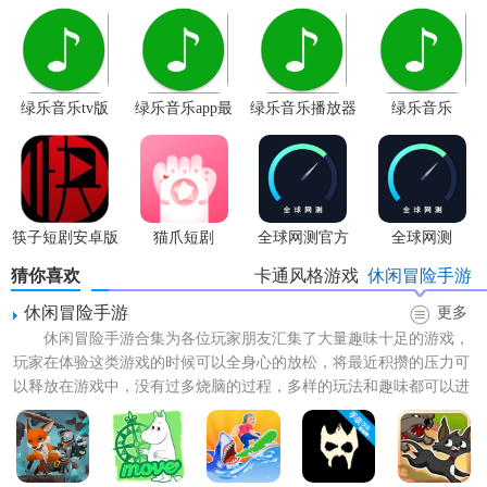
绿乐音乐tv版
绿乐音乐app最
绿乐音乐播放器
绿乐音乐
新版本
【猫咪冲冲冲卡通猫女生游戏特色】
- 梦幻奇妙的众多游戏场景;
- 猫咪血量系统,可多次触碰障碍物,避免猝死;
筷子短剧安卓版
猫爪短剧
全球网测官方
全球网测
app
- 独创猫咪、宠物和珠宝升级和合成系统.
猜你喜欢
卡通风格游戏
休闲冒险手游
休闲冒险手游
更多
- 丰富多彩萌猫、萌宠和珠宝搭配;
休闲冒险手游合集为各位玩家朋友汇集了大量趣味十足的游戏，
- 创新"打boss"元素颠覆传统跑酷游戏;
玩家在体验这类游戏的时候可以全身心的放松，将最近积攒的压力可
以释放在游戏中，没有过多烧脑的过程，多样的玩法和趣味都可以进
【猫咪冲冲冲卡通猫女生游戏亮点】
行体验的，轻松的来一场的...
·全新的模式挑战起来更加的有意思，随时都能享受欢乐无比
的冒险