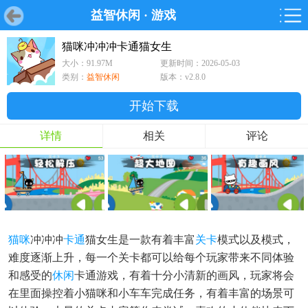
益智休闲
·
游戏
首页
首页
游戏
软件
游戏
鸿蒙
鸿蒙
软件
专题
鸿蒙游戏
鸿蒙软件
专题
猫咪冲冲冲卡通猫女生
大小：91.97M
更新时间：2026-05-03
游戏
软件
类别：
益智休闲
版本：v2.8.0
开始下载
详情
相关
评论
猫咪
冲冲冲
卡通
猫女生是一款有着丰富
关卡
模式以及模式，
难度逐渐上升，每一个关卡都可以给每个玩家带来不同体验
和感受的
休闲
卡通游戏，有着十分小清新的画风，玩家将会
在里面操控着小猫咪和小车车完成任务，有着丰富的场景可