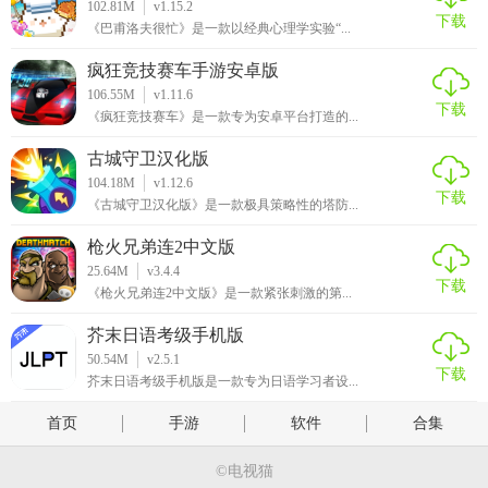
102.81M
v1.15.2
下载
《巴甫洛夫很忙》是一款以经典心理学实验“...
疯狂竞技赛车手游安卓版
106.55M
v1.11.6
下载
《疯狂竞技赛车》是一款专为安卓平台打造的...
古城守卫汉化版
104.18M
v1.12.6
下载
《古城守卫汉化版》是一款极具策略性的塔防...
枪火兄弟连2中文版
25.64M
v3.4.4
下载
《枪火兄弟连2中文版》是一款紧张刺激的第...
芥末日语考级手机版
50.54M
v2.5.1
下载
芥末日语考级手机版是一款专为日语学习者设...
首页
手游
软件
合集
©电视猫