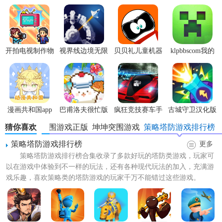
的技能和属性为游戏增添了
趣味
性。
2. 丰富的游戏玩法：游戏提供了多种防御塔、士兵和技能供
玩家
选择
，每种都有其独特的优势和战略价值。
开拍电视制作物
视界线边境无限
贝贝礼儿童机器
klpbbscom我的
3. 精美的画面和音效：游戏的画面细腻，音效丰富，给玩家
语内置菜单版
科技点
人app安卓版
世界
带来沉浸式的游戏体验。
【坤坤突围玩法】
漫画共和国app
巴甫洛夫很忙版
疯狂竞技赛车手
古城守卫汉化版
1. 资源管理：玩家需要合理分配资源，包括金币、水晶和食
官方版
游安卓版
物，以支持自己的防御和进攻。
猜你喜欢
坤坤突围游戏正版
坤坤突围游戏
策略塔防游戏排行榜
策略塔防游戏排行榜
更多
2. 防御塔建设：建造和升级防御塔，使其能够更好地抵御敌
策略塔防游戏排行榜合集收录了多款好玩的塔防类游戏，玩家可
人的攻击。
以在游戏中体验到不一样的玩法，还有各种现代玩法的加入，充满游
戏乐趣，喜欢策略类的塔防游戏的玩家千万不能错过这些游戏。
3. 士兵训练：训练不同能力的士兵，配合防御塔进行防御或
发起进攻。
4. 技能学习：学习强大的技能，在关键时刻给予敌人致命一