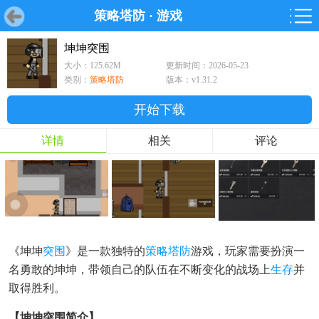
策略塔防
·
游戏
首页
首页
游戏
软件
游戏
鸿蒙
鸿蒙
软件
专题
鸿蒙游戏
鸿蒙软件
专题
坤坤突围
大小：125.62M
更新时间：2026-05-23
游戏
软件
类别：
策略塔防
版本：v1.31.2
开始下载
详情
相关
评论
《坤坤
突围
》是一款独特的
策略塔防
游戏，玩家需要扮演一
名勇敢的坤坤，带领自己的队伍在不断变化的战场上
生存
并
取得胜利。
【坤坤突围简介】