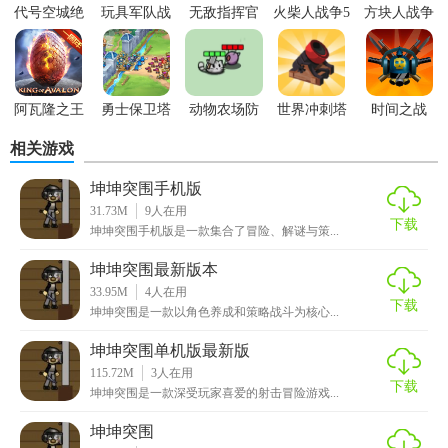
击。
代号空城绝
玩具军队战
无敌指挥官
火柴人战争5
方块人战争
斗模拟
5. 战略制定：根据敌人的攻击方式和数量，制定合适的战
略，以取得胜利。
阿瓦隆之王
勇士保卫塔
动物农场防
世界冲刺塔
时间之战
【坤坤突围优势】
防
御战
防
相关游戏
1. 易上手难精通：游戏操作简单易懂，但要成为高手需要深
入研究和策略思考。
坤坤突围手机版
31.73M
9
人在用
下载
2. 丰富的游戏内容：游戏提供了大量的关卡、任务和挑战模
坤坤突围手机版是一款集合了冒险、解谜与策...
式，保证了游戏的耐玩性。
坤坤突围最新版本
33.95M
4
人在用
3. 社交互动：游戏支持多人在线合作模式，玩家可以与其他
下载
坤坤突围是一款以角色养成和策略战斗为核心...
玩家一起战斗，增加了游戏的互动性和乐趣。
坤坤突围单机版最新版
4. 定期更新：游戏开发团队会定期推出新内容，包括新的防
115.72M
3
人在用
下载
御塔、士兵和技能，使游戏保持新鲜感。
坤坤突围是一款深受玩家喜爱的射击冒险游戏...
【坤坤突围点评】
坤坤突围