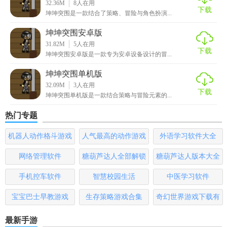
32.36M
8
人在用
下载
《坤坤突围》是一款富有创意和趣味的策略塔防游戏。其独
坤坤突围是一款结合了策略、冒险与角色扮演...
特的角色设定、丰富的游戏玩法、精美的画面和音效以及深
坤坤突围安卓版
入的策略思考都使其成为了一款值得尝试的游戏。如果你喜
31.82M
5
人在用
下载
欢策略塔防游戏，那么《坤坤突围》绝对是一个不错的选
坤坤突围安卓版是一款专为安卓设备设计的冒...
择。
坤坤突围单机版
32.09M
3
人在用
下载
坤坤突围单机版是一款结合策略与冒险元素的...
热门专题
机器人动作格斗游戏
人气最高的动作游戏
外语学习软件大全
大全
排行榜
网络管理软件
糖葫芦达人全部解锁
糖葫芦达人版本大全
版
手机控车软件
智慧校园生活
中医学习软件
宝宝巴士早教游戏
生存策略游戏合集
奇幻世界游戏下载有
哪些
最新手游