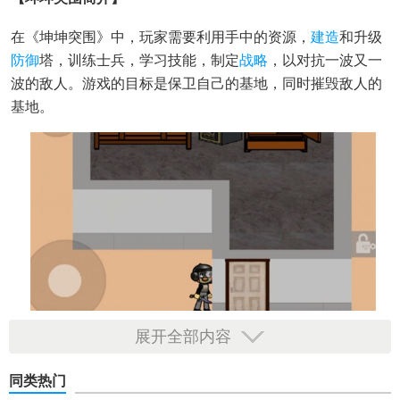
在《坤坤突围》中，玩家需要利用手中的资源，
建造
和升级
防御
塔，训练士兵，学习技能，制定
战略
，以对抗一波又一
波的敌人。游戏的目标是保卫自己的基地，同时摧毁敌人的
基地。
展开全部内容
【坤坤突围亮点】
同类热门
1. 独特的角色设定：玩家扮演的是一名可爱的坤坤，其独特