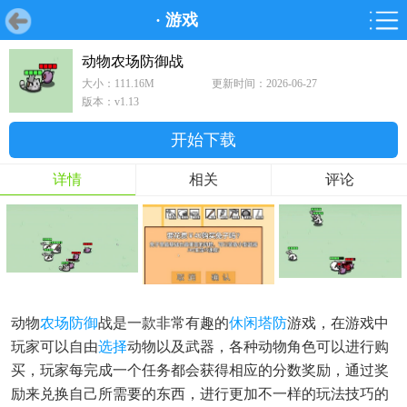
·
游戏
首页
首页
游戏
软件
游戏
鸿蒙
鸿蒙
软件
专题
鸿蒙游戏
鸿蒙软件
专题
动物农场防御战
大小：111.16M
更新时间：2026-06-27
游戏
软件
版本：v1.13
开始下载
详情
相关
评论
动物
农场
防御
战是一款非常有趣的
休闲
塔防
游戏，在游戏中
玩家可以自由
选择
动物以及武器，各种动物角色可以进行购
买，玩家每完成一个任务都会获得相应的分数奖励，通过奖
励来兑换自己所需要的东西，进行更加不一样的玩法技巧的