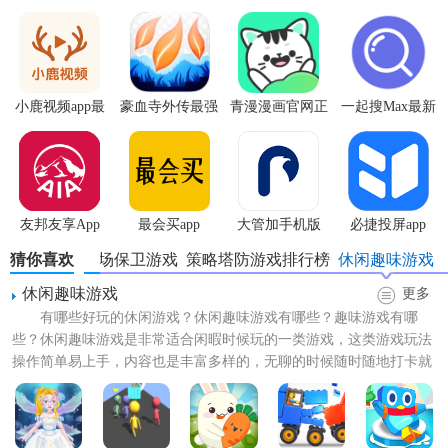
唤，角色越多，胜利的概率救会越大。
【动物农场防御战特色】
小鹿视频app最
豪血寺外传最强
青漫漫画官网正
一起搜Max最新
玩家可以通过各种渠道解锁更强大的农场动物，不同形状的
新版
传说无限血版
版
版
可爱动物角色，可以满足玩家的收藏爱好。
丰富精彩的玩法模式，玩家可以享受到更多的乐趣，玩家会
从各个方面感受到战斗的刺激，指尖策略。
友邦友享App
最会买app
大管加手机版
必捷投屏app
使用不同的策略，组建尽可能强大的团队，消灭一切敌人，
猜你喜欢
动物农场保卫游戏
策略塔防游戏排行榜
休闲趣味游戏
把各种机会把握好，用对战术才能赢得希望。
休闲趣味游戏
更多
【动物农场防御战玩法操作】
有哪些好玩的休闲游戏？休闲趣味游戏有哪些？趣味游戏有哪
些？休闲趣味游戏是非常适合闲暇时候玩的一类游戏，这类游戏玩法
1、不同的武器会有不同的属性，并且也会有不同的属性功能
操作简单易上手，内容也是丰富多样的，无聊的时候随时随地打卡就
加成，所以玩家需要为角色选择适合装备；
可以来一把，好玩又有趣，对...
2、带来更加具有特色的策略内容，越到后面就会越难，将会