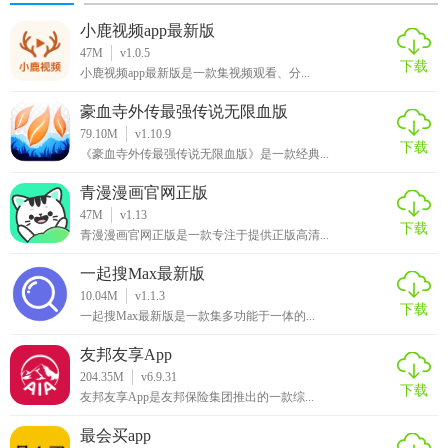
戏资源。
小鹿视频app最新版
47M
v1.0.5
下载
小鹿视频app最新版是一款集视频观看、分...
豪血寺外传最强传说无限血版
79.10M
v1.10.9
下载
《豪血寺外传最强传说无限血版》是一款经典...
青漫漫画官网正版
47M
v1.13
下载
青漫漫画官网正版是一款专注于提供正版高清...
一起搜Max最新版
10.04M
v1.1.3
下载
一起搜Max最新版是一款集多功能于一体的...
友邦友享App
204.35M
v6.9.31
下载
友邦友享App是友邦保险集团推出的一款综...
最会买app