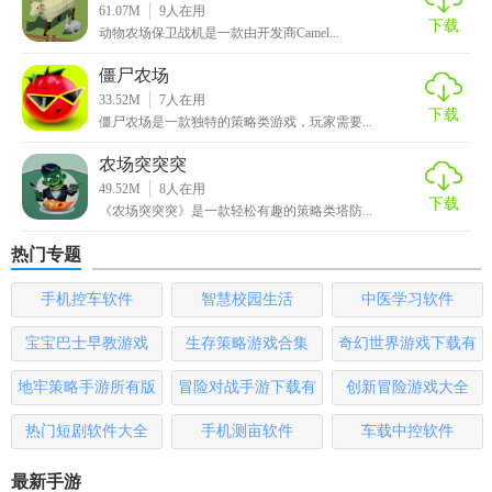
61.07M
9
人在用
硬币
下载
动物农场保卫战机是一款由开发商Camel...
只要呼唤出更多的羊只，就可以更快更轻松地取得硬币
僵尸农场
33.52M
7
人在用
下载
而且只要开拓容纳新动物的牧场，就能够自动收集硬币
僵尸农场是一款独特的策略类游戏，玩家需要...
除了收益增加、减少所需硬币外，外观也可以变得更加豪华
农场突突突
49.52M
8
人在用
下载
【动物农场防御战试玩体验】
《农场突突突》是一款轻松有趣的策略类塔防...
热门专题
游戏在操作方面也很简单，任何操作都可以用手指完成，操
作难度不大。
手机控车软件
智慧校园生活
中医学习软件
游戏界面可爱卡通，清爽的画面质量，给玩家产生大量的感
宝宝巴士早教游戏
生存策略游戏合集
奇幻世界游戏下载有
受。
哪些
地牢策略手游所有版
冒险对战手游下载有
创新冒险游戏大全
游戏中玩家能够开展各个方面的感受，栽种玩法更具备挑战
本
哪些
性。
热门短剧软件大全
手机测亩软件
车载中控软件
玩家能够获得栽培植物来售卖，进而来得到大量高品质的游
最新手游