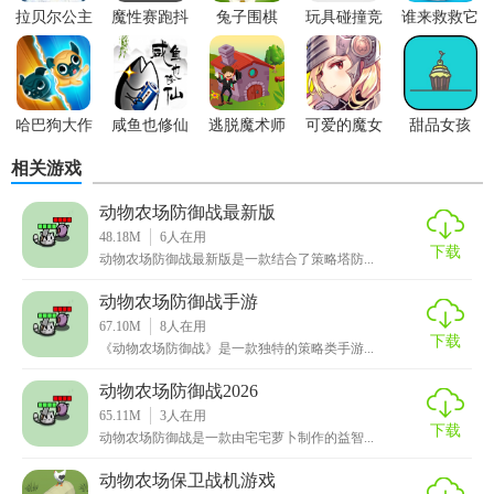
带来更加刺激的战斗，怪物会越来越多；
拉贝尔公主
魔性赛跑抖
兔子围棋
玩具碰撞竞
谁来救救它
音小游戏
技场
3、玩家可以召唤更多不同战斗方式的角色，拥有近战还有远
攻的游戏能力，可以相互之间进行配合。
哈巴狗大作
咸鱼也修仙
逃脱魔术师
可爱的魔女
甜品女孩
战
勇者
相关游戏
动物农场防御战最新版
48.18M
6
人在用
下载
动物农场防御战最新版是一款结合了策略塔防...
动物农场防御战手游
67.10M
8
人在用
下载
《动物农场防御战》是一款独特的策略类手游...
动物农场防御战2026
【动物农场防御战攻略】
65.11M
3
人在用
下载
动物农场防御战是一款由宅宅萝卜制作的益智...
接手没有任何管理者的牧场开始进行牧场经营的工作
动物农场保卫战机游戏
只要点击按钮呼唤羊只，让羊只从小屋移动到他处就能取得