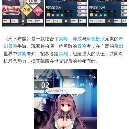
《天下布魔》是一款结合了
策略
、
养成
与
角色扮演
元素的
奇
幻冒险
手游。玩家将扮演一位勇敢的
冒险
者，在广袤的
魔幻
世界中
探索
未知，招募各路
英雄
，组建强大的队伍，共同对
抗邪恶势力，揭开隐藏在世界背后的神秘面纱。