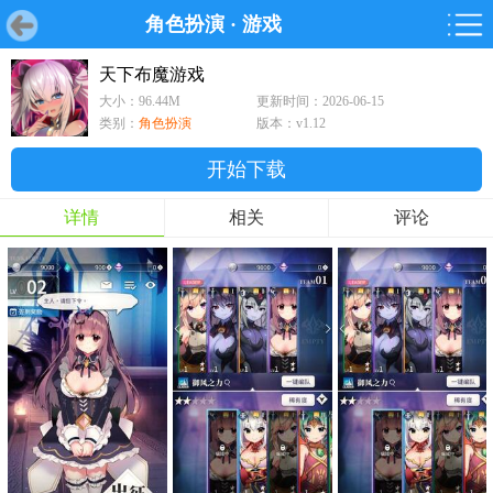
角色扮演
·
游戏
首页
首页
游戏
软件
游戏
鸿蒙
鸿蒙
软件
专题
鸿蒙游戏
鸿蒙软件
专题
天下布魔游戏
大小：96.44M
更新时间：2026-06-15
游戏
软件
类别：
角色扮演
版本：v1.12
开始下载
详情
相关
评论