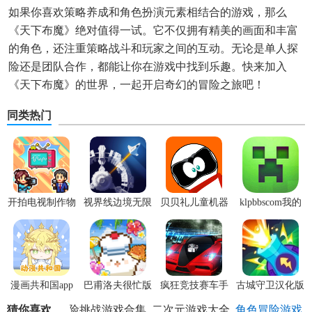
如果你喜欢策略养成和角色扮演元素相结合的游戏，那么
《天下布魔》绝对值得一试。它不仅拥有精美的画面和丰富
的角色，还注重策略战斗和玩家之间的互动。无论是单人探
险还是团队合作，都能让你在游戏中找到乐趣。快来加入
《天下布魔》的世界，一起开启奇幻的冒险之旅吧！
同类热门
开拍电视制作物
视界线边境无限
贝贝礼儿童机器
klpbbscom我的
语内置菜单版
科技点
人app安卓版
世界
漫画共和国app
巴甫洛夫很忙版
疯狂竞技赛车手
古城守卫汉化版
官方版
游安卓版
猜你喜欢
冒险挑战游戏合集
二次元游戏大全
角色冒险游戏