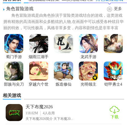
角色冒险游戏
更多
角色冒险游戏是由角色扮演于冒险类游戏结合的游戏，这类游戏
拥有精致的高清画面和众多酷炫的人物,在画面中可以感受各种炫目华
丽的特效，可玩性极高，风格非常多变，内容和剧情也是非常丰富
的，玩家们可以感受到此类...
蜀门手游
烟雨江湖手
龙武手游
游
部族与尖刀
穿越六个世
炼造修仙
光明领主
铠甲勇士4
界
相关游戏
天下布魔2026
118.02M
4
人在用
下载
天下布魔2026简介 天下布魔20...