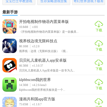
宝宝巴士早教游戏
生存策略游戏合集
奇幻世界游戏下载有
哪些
最新手游
开拍电视制作物语内置菜单版
10.84M
v101
下载
《开拍电视制作物语内置菜单版》是一款极具...
视界线边境无限科技点
80.16M
v3.2.0
下载
视界线：边境（无限科技点版） 《视...
贝贝礼儿童机器人app安卓版
66.58M
v1.3.0.37
下载
贝贝礼儿童机器人App安卓版是一款专为儿...
klpbbscom我的世界
14.56M
v4.2.0-beta3
下载
klpbbscom我的世界相关板块是一个...
漫画共和国app官方版
75.65M
v1.1.0.7