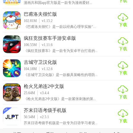
下载
漫画共和国app官方版是一款专为漫画爱好...
巴甫洛夫很忙版
102.81M
v1.15.2
下载
《巴甫洛夫很忙》是一款以经典心理学实验“...
疯狂竞技赛车手游安卓版
106.55M
v1.11.6
下载
《疯狂竞技赛车》是一款专为安卓平台打造的...
古城守卫汉化版
104.18M
v1.12.6
下载
《古城守卫汉化版》是一款极具策略性的塔防...
枪火兄弟连2中文版
25.64M
v3.4.4
下载
《枪火兄弟连2中文版》是一款紧张刺激的第...
芥末日语考级手机版
50.54M
v2.5.1
下载
芥末日语考级手机版是一款专为日语学习者设...