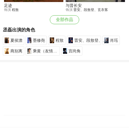
足迹
与晋长安
饰演
程敖
饰演
晋安、段敖登、玄衣客
全部作品
丞磊出演的角色
夏侯澹
墨修尧
程敖
晋安、段敖登、玄衣客
肖珏
商别离
乘黄（友情出演）
宫尚角