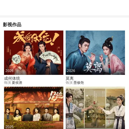
影视作品
2026
2026
成何体统
莫离
饰演
夏侯澹
饰演
墨修尧
2025
2025