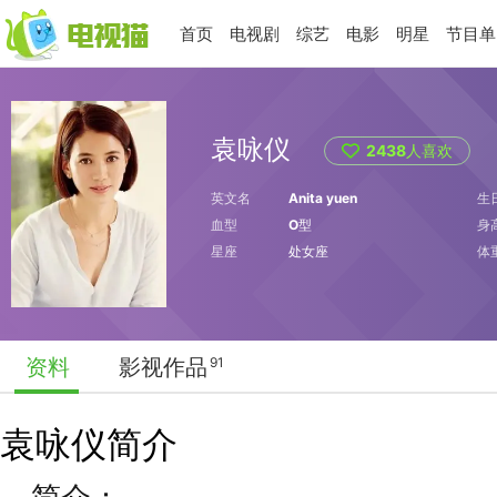
首页
电视剧
综艺
电影
明星
节目单
袁咏仪
2438
人喜欢
英文名
Anita yuen
生
血型
O型
身
星座
处女座
体
资料
影视作品
91
袁咏仪简介