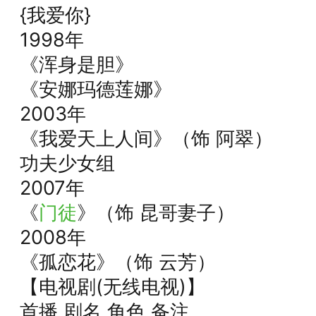
{我爱你}
1998年
《浑身是胆》
《安娜玛德莲娜》
2003年
《我爱天上人间》（饰 阿翠）
功夫少女组
2007年
《
门徒
》（饰 昆哥妻子）
2008年
《孤恋花》（饰 云芳）
【电视剧(无线电视)】
首播 剧名 角色 备注