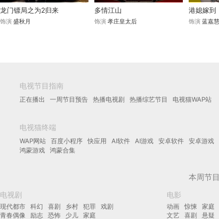
龙门镖局之为2归来
多情江山
港媳嫁到
饰演
盛秋月
饰演
孝庄皇太后
饰演
蓝嘉
电视节目指南
正在播出
一周节目预告
热播电视剧
热播综艺节目
电视猫WAP站
电视猫终端
WAP网站
百度小程序
快应用
AI软件
AI游戏
安卓软件
安卓游戏
鸿蒙游戏
鸿蒙合集
本周节
电视剧
电影
现代都市
科幻
喜剧
乡村
犯罪
戏剧
动画
惊悚
家庭
青春偶像
励志
恐怖
少儿
家庭
文艺
喜剧
悬疑