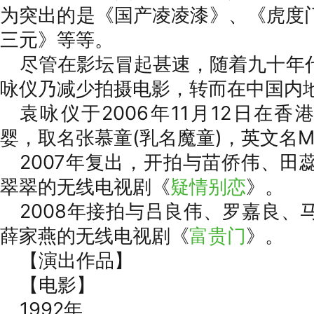
为突出的是《国产凌凌漆》、《虎度
三元》等等。
尽管在影坛冒起甚速，随着九十年
咏仪乃减少拍摄电影，转而在中国内
袁咏仪于2006年11月12日在
婴，取名张慕童(乳名魔童)，英文名Mo
2007年复出，开拍与苗侨伟、田
翠翠的无线电视剧《
疑情别恋
》。
2008年接拍与吕良伟、罗嘉良、
薛家燕的无线电视剧《
富贵门
》。
【演出作品】
【电影】
1992年