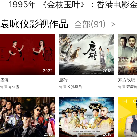
1995年 《金枝玉叶》：香港电影
袁咏仪影视作品
全部(91) >
2022
2018
盛装
唐砖
东方战场
饰演
肖红雪
饰演
长孙皇后
饰演
宋庆
2015
2015