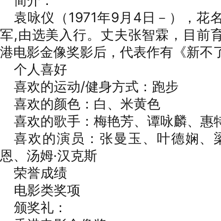
简介：
袁咏仪（1971年9月4日－），花名
军,由选美入行。丈夫张智霖，目前
港电影金像奖影后，代表作有《新不
个人喜好
喜欢的运动/健身方式：跑步
喜欢的颜色：白、米黄色
喜欢的歌手：梅艳芳、谭咏麟、惠特
喜欢的演员：张曼玉、叶德娴、
恩、汤姆·汉克斯
荣誉成绩
电影类奖项
颁奖礼：