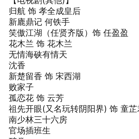
【电视剧(其他)】
归航 饰 孝全成皇后
新廘鼎记 何铁手
笑傲江湖（任贤齐版）饰 任盈盈
花木兰 饰 花木兰
无情海硖有情天
沈香
新楚留香 饰 宋西湖
败家子
孤恋花 饰 云芳
祖先开眼(又名玩转阴阳界) 饰 童芷
南少林三十六房
官场插班生