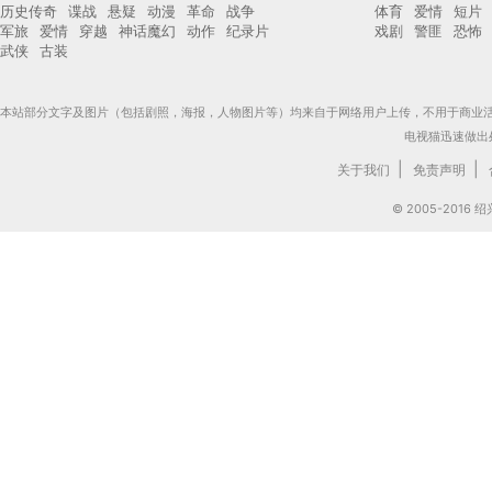
历史传奇
谍战
悬疑
动漫
革命
战争
体育
爱情
短片
军旅
爱情
穿越
神话魔幻
动作
纪录片
戏剧
警匪
恐怖
武侠
古装
本站部分文字及图片（包括剧照，海报，人物图片等）均来自于网络用户上传，不用于商业
电视猫迅速做出
|
|
关于我们
免责声明
© 2005-201