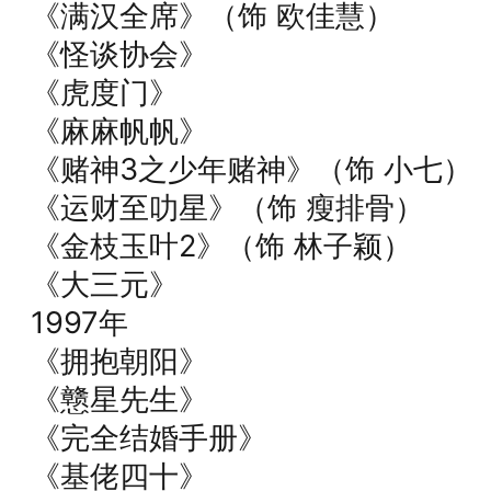
《满汉全席》（饰 欧佳慧）
《怪谈协会》
《虎度门》
《麻麻帆帆》
《赌神3之少年赌神》（饰 小七）
《运财至叻星》（饰 瘦排骨）
《金枝玉叶2》（饰 林子颖）
《大三元》
1997年
《拥抱朝阳》
《戆星先生》
《完全结婚手册》
《基佬四十》