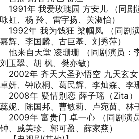
1991年 我爱玫瑰园 方安儿 （
咏虹、杨 羚、雷宇扬、关淑怡）
1992年 我为钱狂 梁帼凤 （同
嘉辉、李国麟、古巨基、刘秀萍）
他来自天堂 凌珊珊 （同剧演员：
刘玉翠、胡 枫、樊亦敏）
2002年 齐天大圣孙悟空 九天玄
卓妍、钟欣桐、葛民辉、李灿森、李
2008年 疑情别恋 薛子瑶（Zit
蕊妮、陈国邦、曹敏莉、卢宛茵、林
2009年 富贵门 卓一心 （同剧
钟、戚美珍、郭可盈、薛家燕）