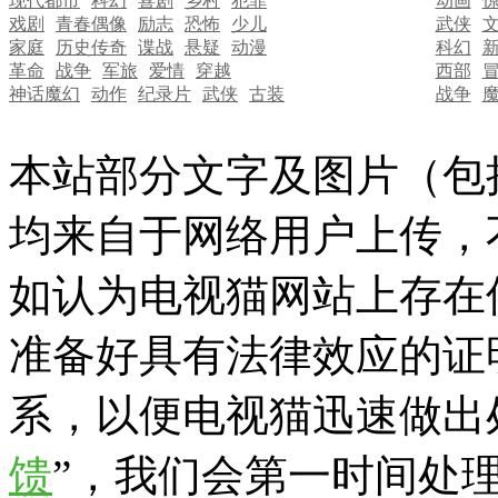
现代都市
科幻
喜剧
乡村
犯罪
动画
戏剧
青春偶像
励志
恐怖
少儿
武侠
家庭
历史传奇
谍战
悬疑
动漫
科幻
革命
战争
军旅
爱情
穿越
西部
神话魔幻
动作
纪录片
武侠
古装
战争
本站部分文字及图片（包
均来自于网络用户上传，
如认为电视猫网站上存在
准备好具有法律效应的证
系，以便电视猫迅速做出
馈
”，我们会第一时间处