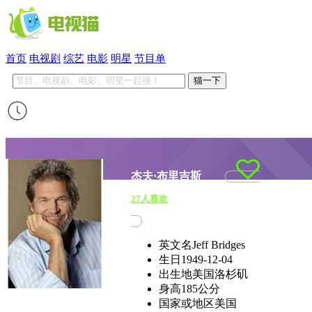
首页
电视剧
综艺
电影
明星
节目单
猫一下
杰夫·布里吉斯
27
人喜欢
英文名
Jeff Bridges
生日
1949-12-04
出生地
美国洛杉矶
身高
185公分
国家或地区
美国