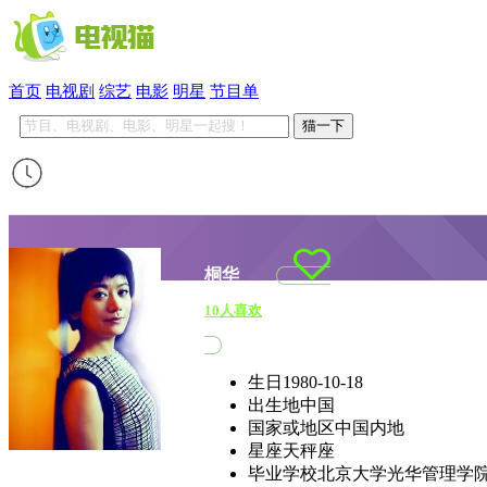
首页
电视剧
综艺
电影
明星
节目单
猫一下
桐华
10
人喜欢
生日
1980-10-18
出生地
中国
国家或地区
中国内地
星座
天秤座
毕业学校
北京大学光华管理学