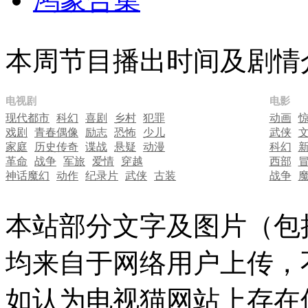
本周节目播出时间及剧情
电视剧
电影
现代都市
科幻
喜剧
乡村
犯罪
动画
戏剧
青春偶像
励志
恐怖
少儿
武侠
家庭
历史传奇
谍战
悬疑
动漫
科幻
革命
战争
军旅
爱情
穿越
西部
神话魔幻
动作
纪录片
武侠
古装
战争
本站部分文字及图片（包
均来自于网络用户上传，
如认为电视猫网站上存在