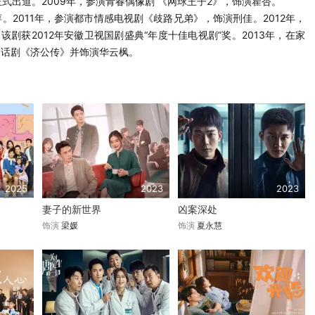
式出道。2009年，参演青春偶像剧 《网球王子2》，饰演瞿杏。
。2011年，参演都市情感电视剧《歧路兄弟》，饰演刑佳。2012年，
剧获2012年安徽卫视国剧盛典“年度十佳电视剧”奖。2013年，在家
神话剧《济公传》并饰演华云枫。
2025
2023
2023
妻子的新世界
凶案深处
饰演
梁媛
饰演
夏永慧