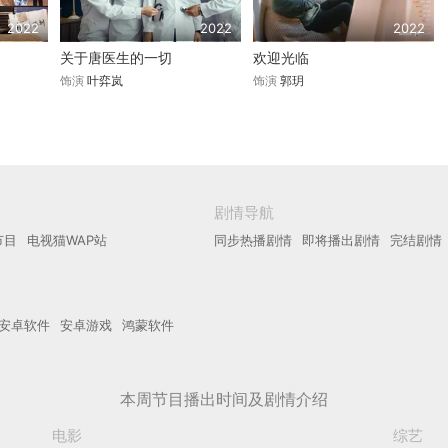
2022
2022
2022
关于唐医生的一切
欢迎光临
饰演
叶弈岚
饰演
郭玥
剧情导航
节目
电视猫WAP站
同步热播剧情
即将播出剧情
完结剧情
安卓软件
安卓游戏
鸿蒙软件
本周节目播出时间及剧情介绍
电影
综艺