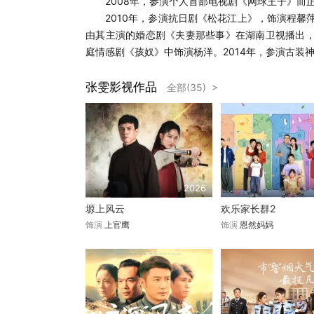
2008年，参演个人首部电视剧《网球王子》而正
2010年，参演抗日剧《松花江上》，饰演程馨萍
由其主演的婚恋剧《夫妻那些事》在湖南卫视播出，该
庭情感剧《孩奴》中饰演杨洋。2014年，参演古装
张雯影视作品
全部(35) >
2026
塬上风云
欢乐家长群2
饰演
上官鹰
饰演
恩然妈妈