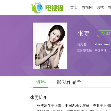
首页
电视剧
综艺
张雯
42
英文名
zhangwen
国家或地区
中国内地
资料
影视作品
35
张雯简介
张雯出生于上海，中国内地女演员，毕业于上海