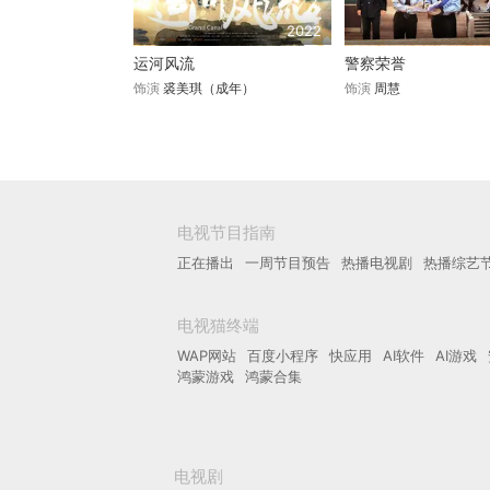
2022
运河风流
警察荣誉
饰演
裘美琪（成年）
饰演
周慧
电视节目指南
正在播出
一周节目预告
热播电视剧
热播综艺
电视猫终端
WAP网站
百度小程序
快应用
AI软件
AI游戏
鸿蒙游戏
鸿蒙合集
电视剧