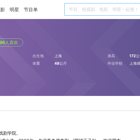
电影
明星
节目单
96
人喜欢
出生地
上海
身高
172
体重
48公斤
毕业学校
上海
戏剧学院。