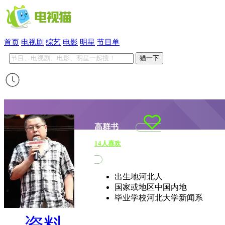
首页
电视剧
综艺
电影
明星
节目单
猫一下
高群书
14
人喜欢
出生地
河北人
国家或地区
中国内地
毕业学校
河北大学新闻系
资料