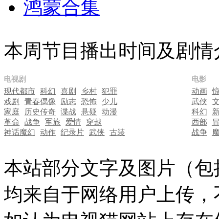
鸿蒙合集
本周节目播出时间及剧情
电视剧
电影
现代都市
科幻
喜剧
乡村
犯罪
动画
戏剧
青春偶像
励志
恐怖
少儿
武侠
家庭
历史传奇
谍战
悬疑
动漫
科幻
革命
战争
军旅
爱情
穿越
西部
神话魔幻
动作
纪录片
武侠
古装
战争
本站部分文字及图片（包
均来自于网络用户上传，