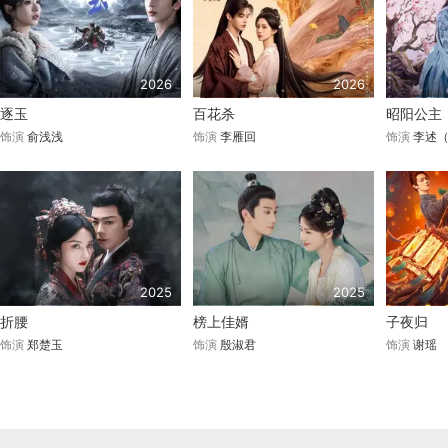
2026
2026
逐玉
百花杀
昭阳公主
饰演
俞浅浅
饰演
李雁回
饰演
李述
2025
2025
折腰
榜上佳婿
子夜归
饰演
郑楚玉
饰演
殷淑君
饰演
谢瑶