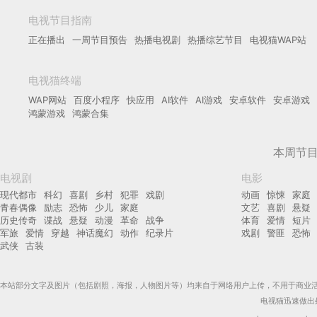
电视节目指南
正在播出
一周节目预告
热播电视剧
热播综艺节目
电视猫WAP站
电视猫终端
WAP网站
百度小程序
快应用
AI软件
AI游戏
安卓软件
安卓游戏
鸿蒙游戏
鸿蒙合集
本周节
电视剧
电影
现代都市
科幻
喜剧
乡村
犯罪
戏剧
动画
惊悚
家庭
青春偶像
励志
恐怖
少儿
家庭
文艺
喜剧
悬疑
历史传奇
谍战
悬疑
动漫
革命
战争
体育
爱情
短片
军旅
爱情
穿越
神话魔幻
动作
纪录片
戏剧
警匪
恐怖
武侠
古装
本站部分文字及图片（包括剧照，海报，人物图片等）均来自于网络用户上传，不用于商业
电视猫迅速做出