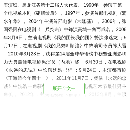
表演班。黑龙江省第十二届人大代表。 1990年，参演了第一
个电视单本剧《硝烟散后》 。1997年，参演首部电视剧《滴
水年华》 。2004年主演首部电影《常隆基》 。2006年，张
国强因在电视剧《士兵突击》中饰演高城一角而成名 。2008
年3月9日，主演电视剧《我的团长我的团》扮演张迷龙 ；9
月17日，在电视剧《我的兄弟叫顺溜》中饰演司令员陈大雷
。2010年3月28日，获得第14届全球华语榜中榜暨亚洲影响
力大典最佳电视剧男演员（内地）奖 ；6月30日，在电视剧
《永远的忠诚》中饰演沈浩书记 ；9月24日，主演都市剧
《王海涛今年四十一》 。2011年11月7日，凭借《永远的忠
诚》中沈浩一角获得第3届中国新农村电视艺术节最佳男主
展开全文
︾
角奖 。2012年，主演电视剧《推拿》 。2013年8月，主演
电视剧《邻居的诱惑》、 《英雄戟之影子战士》 。2016
年，在梦继执导的战争史诗剧《三八线》中饰演男主角李长
顺 。2017年，主演由中央电视台、内蒙古党委宣传部等联合
出品的电视剧《北方大地》，饰演王中天 。2020年，主演电