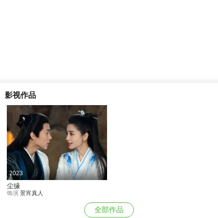
视剧《小镇警事》，饰演虎啸镇派出所所长郑路生 ；8月30
日，在由中央广播电视总台文艺节目中心推出的《海报里的
英雄》中出演狼牙山五壮士之一宋学义 ；9月，主演现实主
义题材电视剧《经山海》 。2021年1月1日，主演的新型农
村改革题材电视剧《向往的生活》播出 。2023年3月11日，
主演的悬疑剧《不可告人》开机 ；5月25日，主演的电视剧
《熟年》开播。 11月10日，友情出演的电影《
无价之宝
》上
影视作品
映。
2023
尘缘
饰演
景宵真人
全部作品