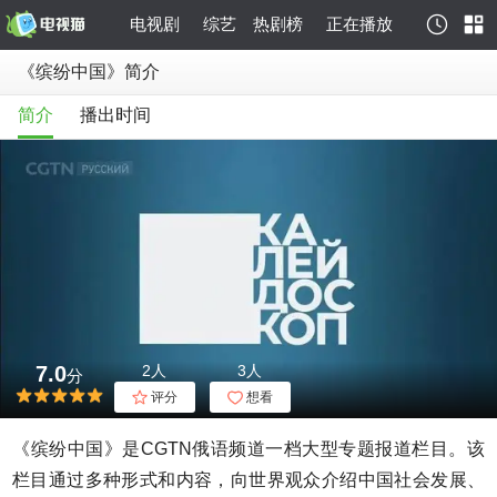
电视剧
综艺
热剧榜
正在播放
《缤纷中国》简介
简介
播出时间
7.0
2人
3人
分
评分
想看
《缤纷中国》是CGTN俄语频道一档大型专题报道栏目。该
栏目通过多种形式和内容，向世界观众介绍中国社会发展、