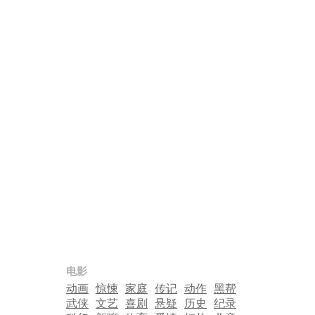
电影
动画
惊悚
家庭
传记
动作
黑帮
武侠
文艺
喜剧
悬疑
历史
纪录