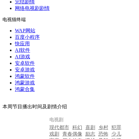
完结剧情
网络电视剧剧情
电视猫终端
WAP网站
百度小程序
快应用
AI软件
AI游戏
安卓软件
安卓游戏
鸿蒙软件
鸿蒙游戏
鸿蒙合集
本周节目播出时间及剧情介绍
电视剧
现代都市
科幻
喜剧
乡村
犯罪
戏剧
青春偶像
励志
恐怖
少儿