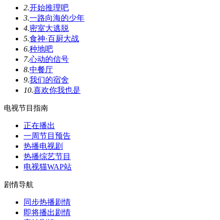
2.
开始推理吧
3.
一路向海的少年
4.
密室大逃脱
5.
食神·百厨大战
6.
种地吧
7.
心动的信号
8.
中餐厅
9.
我们的宿舍
10.
喜欢你我也是
电视节目指南
正在播出
一周节目预告
热播电视剧
热播综艺节目
电视猫WAP站
剧情导航
同步热播剧情
即将播出剧情