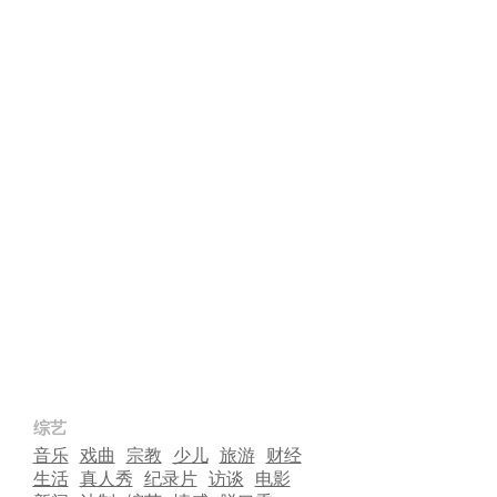
综艺
音乐
戏曲
宗教
少儿
旅游
财经
生活
真人秀
纪录片
访谈
电影