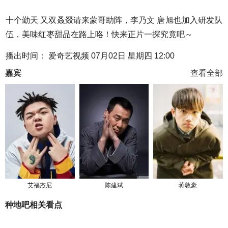
十个勤天 又双叒叕请来蒙哥助阵，李乃文 唐旭也加入研发队
伍，美味红枣甜品在路上咯！快来正片一探究竟吧～
播出时间： 爱奇艺视频 07月02日 星期四 12:00
嘉宾
查看全部
艾福杰尼
陈建斌
蒋敦豪
种地吧相关看点