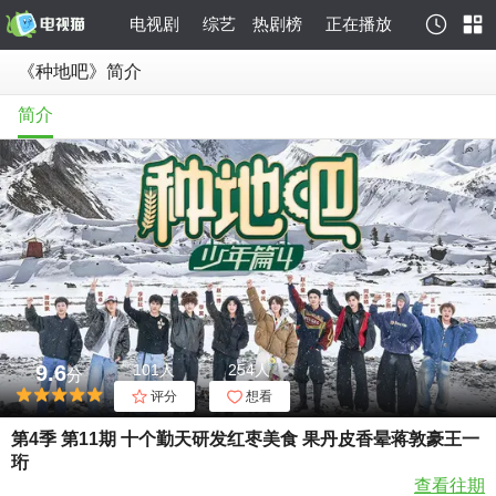
电视剧
综艺
热剧榜
正在播放
《种地吧》简介
简介
9.6
101人
254人
分
评分
想看
第4季 第11期 十个勤天研发红枣美食 果丹皮香晕蒋敦豪王一
珩 ​​​
查看往期