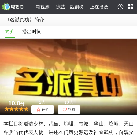
电视剧
综艺
热剧榜
正在播放
《名派真功》简介
简介
播出时间
10.0
2人
18人
分
评分
想看
本栏目将邀请少林、武当、峨嵋、青城、华山、崆峒、天山
各派当代代表人物，讲述本门历史源远及神奇武功，向观众