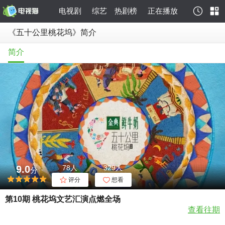
电视剧
综艺
热剧榜
正在播放
《五十公里桃花坞》简介
简介
9.0
78人
329人
分
评分
想看
第10期 桃花坞文艺汇演点燃全场
查看往期