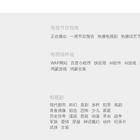
电视节目指南
正在播出
一周节目预告
热播电视剧
热播综艺
电视猫终端
WAP网站
百度小程序
快应用
AI软件
AI游戏
鸿蒙游戏
鸿蒙合集
电视剧
现代都市
科幻
喜剧
乡村
犯罪
戏剧
青春偶像
励志
恐怖
少儿
家庭
历史传奇
谍战
悬疑
动漫
革命
战争
军旅
爱情
穿越
神话魔幻
动作
纪录片
武侠
古装