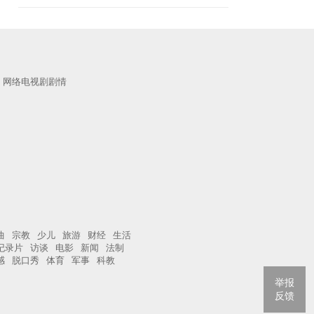
网络电视剧剧情
曲
宗教
少儿
旅游
财经
生活
纪录片
访谈
电影
新闻
法制
感
脱口秀
体育
军事
科教
举报
反馈