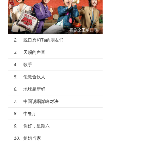
喜剧之王单口季
脱口秀和Ta的朋友们
2.
天赐的声音
3.
歌手
4.
伦敦合伙人
5.
地球超新鲜
6.
中国说唱巅峰对决
7.
中餐厅
8.
你好，星期六
9.
姐姐当家
10.