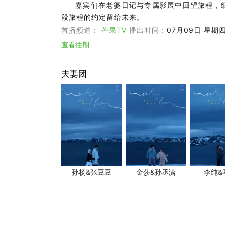
嘉宾们在老婆日记与专属影展中回望旅程，
段旅程的约定留给未来。
首播频道：
芒果TV
播出时间：
07月09日 星期四 
查看往期
夫妻团
孙杨&张豆豆
金莎&孙丞潇
李纯&