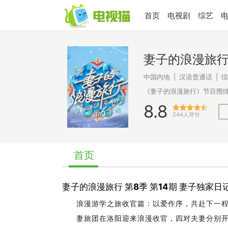
首页
电视剧
综艺
妻子的浪漫旅
中国内地
|
汉语普通话
|
8.8
244人评分
首页
妻子的浪漫旅行 第8季 第14期 妻子独家
浪漫游学之旅收官篇：以爱作序，共赴下一
妻旅团在洛阳迎来浪漫收官，四对夫妻分别