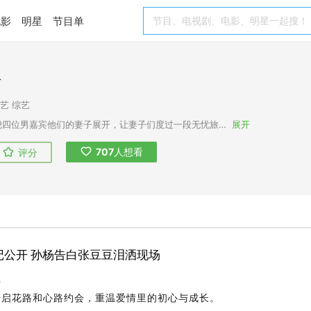
电影
明星
节目单
行
综艺
综艺
《妻子的浪漫旅行》节目围绕四位男嘉宾他们的妻子展开，让妻子们度过一段无忧旅行，同时让四位丈夫在棚内观看，使夫妻间相互理解治愈。
展开
707
人想看
评分
日记公开 孙杨告白张豆豆泪洒现场
程
开启花路和心路约会，重温爱情里的初心与成长。