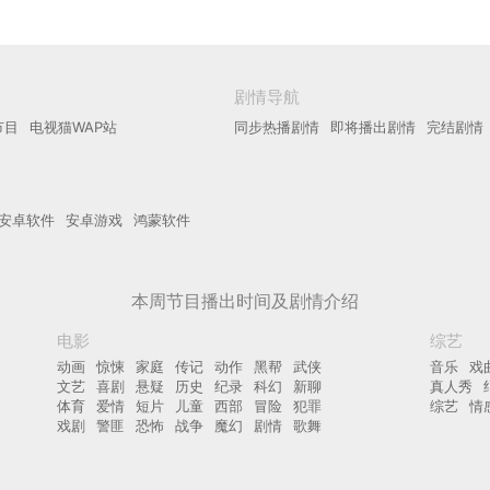
剧情导航
节目
电视猫WAP站
同步热播剧情
即将播出剧情
完结剧情
安卓软件
安卓游戏
鸿蒙软件
本周节目播出时间及剧情介绍
电影
综艺
动画
惊悚
家庭
传记
动作
黑帮
武侠
音乐
戏
文艺
喜剧
悬疑
历史
纪录
科幻
新聊
真人秀
体育
爱情
短片
儿童
西部
冒险
犯罪
综艺
情
戏剧
警匪
恐怖
战争
魔幻
剧情
歌舞