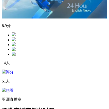
8.9
分
14人
评分
51人
想看
亚洲直播室