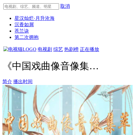
取消
星汉灿烂·月升沧海
沉香如屑
苍兰诀
第二次拥抱
电视剧
综艺
热剧榜
正在播放
《中国戏曲像音像集萃》简介
简介
播出时间