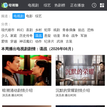
电视剧
综艺
热剧榜
正在播放
频道：
电视剧
电影
综艺
分类：
现代都市
科幻
喜剧
乡村
犯罪
戏剧
青春偶像
励志
恐怖
少儿
家庭
历史传奇
谍战
悬疑
动漫
革命
战争
军旅
爱情
穿越
神话魔幻
动作
纪录片
武侠
古装
本周播出电视剧剧情：谍战（2026年08月）
暗潮涌动剧情介绍
沉默的荣耀剧情介绍
演员表
播出时间
演员表
播出时间