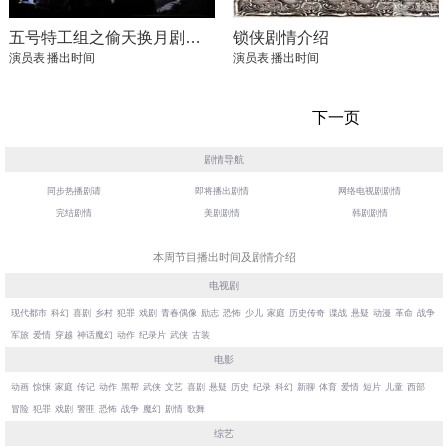
五号特工组之偷天换月剧情介绍
锁侠剧情介绍
演员表
播出时间
演员表
播出时间
下一页
剧情导航
同步热播剧请
即将播出剧情
网络电视剧剧情
完结剧情
美剧剧情
韩剧剧情
本周节目播出时间及剧情介绍
电视剧
现代都市
科幻
喜剧
乡村
犯罪
戏剧
青春偶像
励志
恐怖
少儿
家庭
历史传奇
谍战
悬疑
动漫
革命
战争
军旅
爱情
穿越
神话魔幻
动作
纪录片
武侠
古装
电影
动画
惊悚
家庭
传记
动作
黑帮
武侠
文艺
喜剧
悬疑
历史
纪录
科幻
新聊
体育
爱情
短片
儿童
西部
冒险
犯罪
戏剧
警匪
恐怖
战争
魔幻
剧情
歌舞
综艺