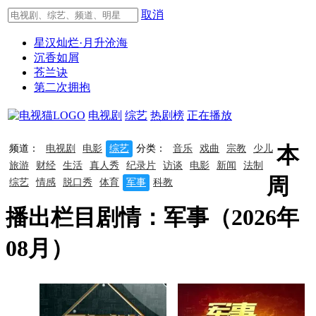
取消
星汉灿烂·月升沧海
沉香如屑
苍兰诀
第二次拥抱
电视剧
综艺
热剧榜
正在播放
本
频道：
电视剧
电影
综艺
分类：
音乐
戏曲
宗教
少儿
旅游
财经
生活
真人秀
纪录片
访谈
电影
新闻
法制
周
综艺
情感
脱口秀
体育
军事
科教
播出栏目剧情：军事（2026年
08月）