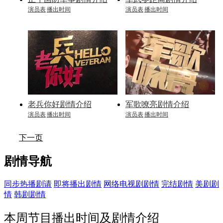
演员表
播出时间
演员表
播出时间
老兵你好剧情介绍
军歌嘹亮剧情介绍
演员表
播出时间
演员表
播出时间
下一页
剧情导航
同步热播剧请
即将播出剧情
网络电视剧剧情
完结剧情
美剧剧
情
韩剧剧情
本周节目播出时间及剧情介绍