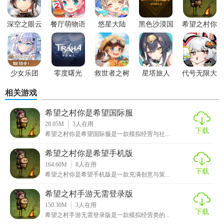
5. 教育意义：游戏不仅具有娱乐性，还蕴含着深刻的教育意
义，让玩家在游戏中学习到生存技能、历史知识和社会规
深空之眼云
餐厅萌物语
悠星大陆
黑色沙漠国
希望之村你
则。
游戏
最新版
际服
是希望手游
【希望之村你是希望手游技巧】
1. 合理分配时间：在游戏中，时间管理至关重要。要合理规
少女乐团
零度曙光
救世者之树
星塔旅人
代号无限大
划每天的活动，确保生存与发展的平衡。
BanGDream
新世界
官网版
相关游戏
2. 技能升级：尽早学习并掌握关键技能，如采集、制作、建
希望之村你是希望国际服
造等，这将大大提高生存效率和文明发展速度。
28.05M
3
人在用
下载
希望之村你是希望国际服是一款模拟经营与社...
3. 社交合作：与其他玩家建立良好的合作关系，共同分担任
务和资源，可以更快地推动文明进步。
希望之村你是希望手机版
164.60M
8
人在用
4. 风险管理：面对自然灾害和敌人时，要保持冷静，制定有
下载
希望之村你是希望手机版是一款充满创意与策...
效的应对策略，确保文明的安全。
希望之村手游无需登录版
5. 文明规划：在文明发展过程中，要注重规划和布局，确保
150.30M
3
人在用
下载
希望之村手游无需登录版是一款模拟经营类的...
资源的有效利用和文明的可持续发展。