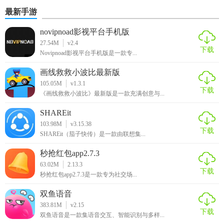
本
哪些
最新手游
novipnoad影视平台手机版
27.54M
v2.4
下载
Novipnoad影视平台手机版是一款专...
画线救救小波比最新版
105.05M
v1.3.1
下载
《画线救救小波比》最新版是一款充满创意与...
SHAREit
103.98M
v3.15.38
下载
SHAREit（茄子快传）是一款由联想集...
秒抢红包app2.7.3
63.02M
2.13.3
下载
秒抢红包app2.7.3是一款专为社交场...
双鱼语音
383.81M
v2.15
下载
双鱼语音是一款集语音交互、智能识别与多样...