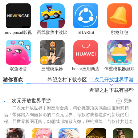
3. 社交互动：与其他玩家实时交流，共同协作或竞争，建立
家族、部落，形成复杂的社会结构。
4. 历史事件：游戏中会随机触发历史事件，如自然灾害、战
争、科技革命等，考验玩家的应变能力和决策智慧。
novipnoad影视
画线救救小波比
SHAREit
秒抢红包
平台手机版
最新版
app2.7.3
【希望之村你是希望手游特色】
1. 深度模拟：游戏深度模拟了人生的各个阶段和文明发展的
全过程，让玩家体验真实的生存与挑战。
双鱼语音
三维模拟器
honor应用商店
体重模拟器游戏
1.5.23
2. 开放世界：广阔的游戏世界，包含多种地形和生态，为玩
猜你喜欢
希望之村下载专区
二次元开放世界手游
家提供了丰富的探索空间。
希望之村下载有哪些
3. 高度自由：玩家可以自由选择职业、发展方向，甚至影响
二次元开放世界手游
更多
文明的兴衰，游戏进程完全由玩家主导。
二次元开放世界手游应用合集，精心挑选顶尖高自由度游戏精
品！带你踏入绚丽多彩的二次元世界，每款游戏都是梦幻新境的启
4. 社交元素：强调团队合作与社交互动，玩家可以结交新朋
程。异世界版图辽阔，幻想城邦精致入微，联机探险，与伙伴共赴奇
友，共同创造美好未来。
妙旅程。战斗热血，乐趣无穷，...