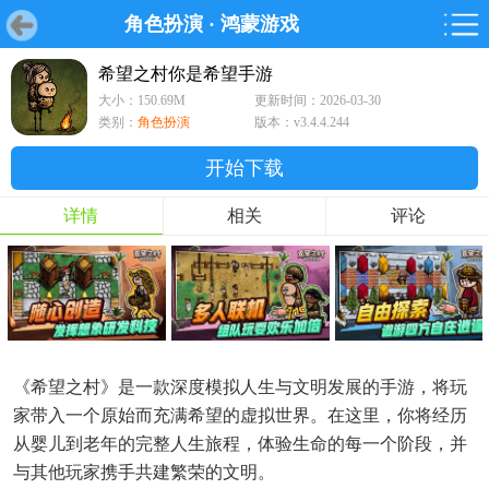
角色扮演
·
鸿蒙游戏
首页
首页
游戏
软件
游戏
鸿蒙
鸿蒙
软件
专题
鸿蒙游戏
鸿蒙软件
专题
希望之村你是希望手游
大小：150.69M
更新时间：2026-03-30
游戏
软件
类别：
角色扮演
版本：v3.4.4.244
开始下载
详情
相关
评论
《希望之村》是一款深度模拟人生与文明发展的手游，将玩
家带入一个原始而充满希望的虚拟世界。在这里，你将经历
从婴儿到老年的完整人生旅程，体验生命的每一个阶段，并
与其他玩家携手共建繁荣的文明。