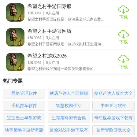
希望之村手游国际服
【希望之村你是希望手游推荐】
150.30M
8
人在用
下载
希望之村手游国际服是一款深受全球玩家喜爱...
《希望之村》是一款集生存、建设、社交于一体的深度模拟
手游，适合喜欢探索、思考和社交的玩家。在这里，你将体
希望之村手游官网版
验到生命的奇迹和文明的辉煌，与全球玩家一起创造属于你
150.30M
5
人在用
下载
希望之村手游官网版是一款以模拟村庄生活为...
们的希望之村。快来加入我们，共同书写属于你们的传奇故
事吧！
希望之村游戏2026
150.30M
6
人在用
下载
希望之村游戏2026是一款深受玩家喜爱的...
热门专题
网络管理软件
糖葫芦达人全部解锁
糖葫芦达人版本大全
版
手机控车软件
智慧校园生活
中医学习软件
宝宝巴士早教游戏
生存策略游戏合集
奇幻世界游戏下载有
哪些
地牢策略手游所有版
冒险对战手游下载有
创新冒险游戏大全