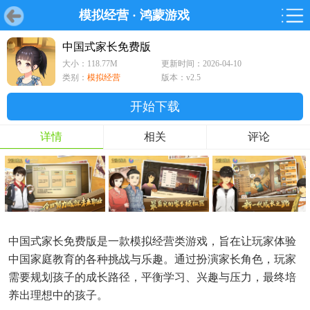
模拟经营
·
鸿蒙游戏
首页
首页
游戏
软件
游戏
鸿蒙
鸿蒙
软件
专题
鸿蒙游戏
鸿蒙软件
专题
中国式家长免费版
大小：118.77M
更新时间：2026-04-10
游戏
软件
类别：
模拟经营
版本：v2.5
开始下载
详情
相关
评论
中国式家长免费版是一款模拟经营类游戏，旨在让玩家体验
中国家庭教育的各种挑战与乐趣。通过扮演家长角色，玩家
需要规划孩子的成长路径，平衡学习、兴趣与压力，最终培
养出理想中的孩子。