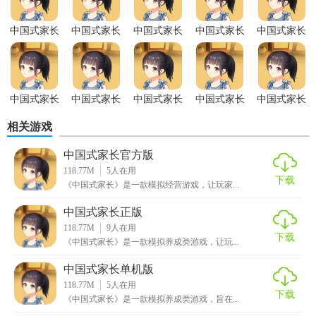
【中国式家长免费版优势】
中国式家长
中国式家长
中国式家长
中国式家长
中国式家长
1. 免费体验：无需任何费用即可享受完整的游戏体验，降低
移植版
无限属性版
手游官网版
单机版
汉化游戏
了玩家的门槛。
2. 内容丰富：包含大量的剧情和事件，保证了游戏的可玩性
中国式家长
中国式家长
中国式家长
中国式家长
中国式家长
和持久性。
免登陆版
官方版
免费版
国际服
中文版
相关游戏
3. 教育意义：通过游戏的方式传达家庭教育的重要性，寓教
于乐。
中国式家长官方版
118.77M
5
人在用
下载
【中国式家长免费版推荐】
《中国式家长》是一款模拟经营游戏，让玩家...
中国式家长正版
如果你对中国家庭教育感兴趣，或者想要体验一款既有趣又
118.77M
9
人在用
有教育意义的游戏，那么中国式家长免费版绝对是一个值得
下载
《中国式家长》是一款模拟养成类游戏，让玩...
尝试的选择。它不仅能让你在游戏中体验到做家长的乐趣和
挑战，还能帮助你反思和改进自己的教育方式。
中国式家长单机版
118.77M
5
人在用
下载
《中国式家长》是一款模拟养成类游戏，旨在...