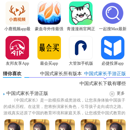
1. 时间管理：合理规划孩子的学习与休息时间，避免过度劳
累或过度放松。
2. 兴趣培养：根据孩子的兴趣和天赋选择适合的兴趣班，有
小鹿视频app最
豪血寺外传最强
青漫漫画官网正
一起搜Max最新
助于提升孩子的综合能力和幸福感。
新版
传说无限血版
版
版
3. 亲子互动：多参与家庭活动，增进亲子关系，提高孩子的
情感依赖和信任感。
【中国式家长免费版亮点】
友邦友享App
最会买app
大管加手机版
必捷投屏app
猜你喜欢
中国式家长所有版本
中国式家长手游正版
1. 真实模拟：游戏场景和事件设计贴近现实生活，让玩家有
身临其境的感觉。
中国式家长下载有哪些
中国式家长手游正版
更多
2. 自由成长：提供多种成长路径和选择，玩家可以根据个人
《中国式家长》是一款模拟养成类游戏，让您亲身体验中国孩子
喜好进行定制。
的成长历程。在这里，您将扮演家长角色，引导孩子走向成功之路。
游戏真实还原了中国的教育环境和家庭关系，让您感受中国式教育的
3. 教育意义：游戏蕴含丰富的家庭教育理念，有助于玩家反
独特魅力。下载正版手游，...
思和改进教育方法。