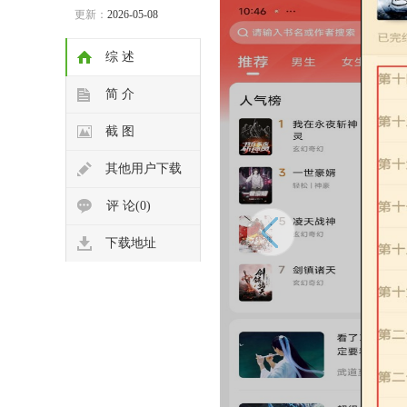
更新：
2026-05-08
综 述
简 介
截 图
其他用户下载
评 论(0)
下载地址