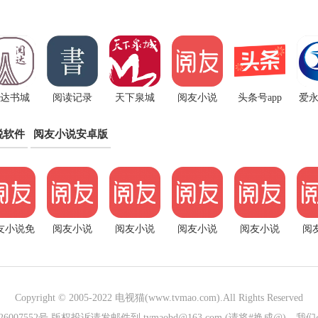
达书城
阅读记录
天下泉城
阅友小说
头条号app
爱永
app
app
app
app
说软件
阅友小说安卓版
友小说免
阅友小说
阅友小说
阅友小说
阅友小说
阅
阅读app
app正式版
app手机版
app极速版
app免费版
a
Copyright © 2005-2022
电视猫(www.tvmao.com)
.All Rights Reserved
026007552号 版权投诉请发邮件到 tvmaobd@163.com (请将#换成@)，