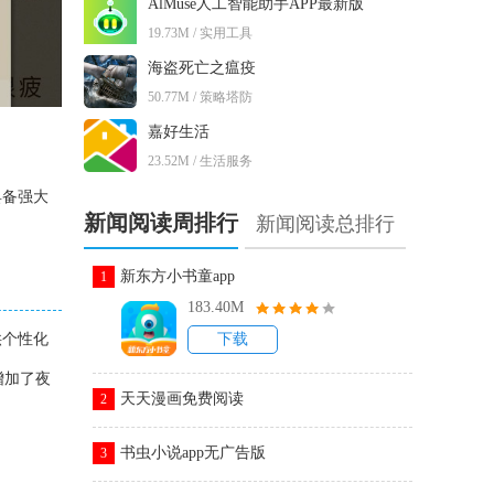
AlMuse人工智能助手APP最新版
19.73M / 实用工具
海盗死亡之瘟疫
50.77M / 策略塔防
嘉好生活
23.52M / 生活服务
具备强大
新闻阅读周排行
新闻阅读总排行
新东方小书童app
1
183.40M
供个性化
下载
增加了夜
天天漫画免费阅读
2
书虫小说app无广告版
3