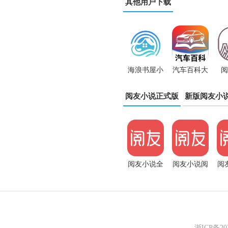
其他用户下载
海浪书屋小
汽车百科大
阅
说
全
阅友小说正式版
新版阅友小
阅友小说全
阅友小说阅
阅
文阅读app
读器app
费
浙ICP备2