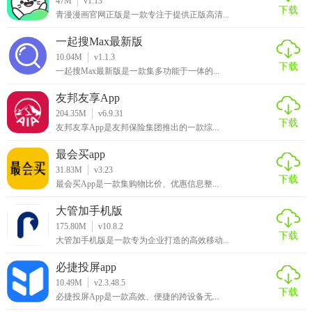
47M
v1.13
下载
化服务。
青漫漫画官网正版是一款专注于提供正版高清...
3. 搜索书籍：在搜索框输入关键词，快速找到目标书籍。
一起搜Max最新版
10.04M
v1.1.3
下载
4. 阅读体验：选择喜欢的书籍开始阅读，调整阅读设置以获
一起搜Max最新版是一款集多功能于一体的...
取最佳体验。
友邦友享App
204.35M
v6.9.31
5. 分享互动：在书友社区发表书评、分享书单，与其他读者
下载
友邦友享App是友邦保险集团推出的一款综...
互动交流。
最会买app
阅友小说app免费版点评
31.83M
v3.23
下载
最会买App是一款集购物比价、优惠信息整...
阅友小说app免费版以其丰富的资源、贴心的功能和良好的用
大管加手机版
户体验赢得了众多读者的喜爱。无论是喜欢经典文学还是追
175.80M
v10.8.2
求新鲜故事的用户，都能在这里找到属于自己的精神食粮。
下载
大管加手机版是一款专为企业打造的高效移动...
其纯净的阅读环境、智能的推荐系统以及活跃的社区氛围，
使得这款应用成为小说爱好者的不二之选。
必捷投屏app
10.49M
v2.3.48.5
下载
必捷投屏App是一款高效、便捷的跨设备无...