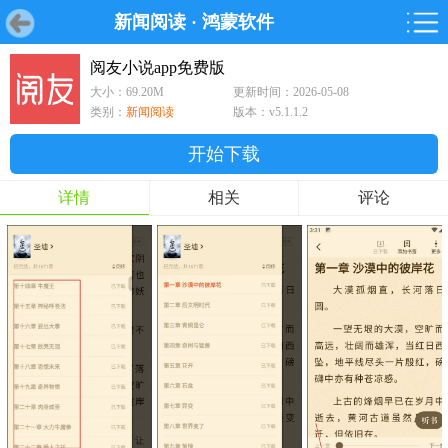
新闻阅读
·
鸿蒙软件
首页
首页
游戏
软件
游戏
鸿蒙
鸿蒙
软件
专题
鸿蒙游戏
鸿蒙软件
专题
阅友小说app免费版
大小：69.20M
更新时间：2026-05-08
游戏
软件
类别：
新闻阅读
版本：v5.1.1.2
开始下载
详情
相关
评论