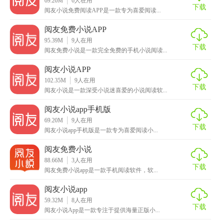
69.20M
6
人在用
下载
阅友小说免费阅读APP是一款专为喜爱阅读...
阅友免费小说APP
95.39M
9
人在用
下载
阅友免费小说是一款完全免费的手机小说阅读...
阅友小说APP
阅友小说app免费版技巧
102.35M
9
人在用
下载
阅友小说是一款深受小说迷喜爱的小说阅读软...
1. 智能推荐：根据用户的阅读历史和偏好，智能推荐相似或
相关书籍。
阅友小说app手机版
69.20M
9
人在用
2. 书签功能：支持添加书签，方便下次继续阅读。
下载
阅友小说app手机版是一款专为喜爱阅读小...
3. 离线下载：支持Wi-Fi环境下预下载章节，便于无网络时阅
阅友免费小说
读。
88.66M
3
人在用
下载
阅友免费小说app是一款手机阅读软件，软...
4. 搜索功能：强大的搜索功能，快速找到目标书籍或章节。
阅友小说app
5. 阅读进度同步：跨设备同步阅读进度，无论在哪个设备上
59.32M
8
人在用
下载
阅友小说App是一款专注于提供海量正版小...
都能无缝衔接。