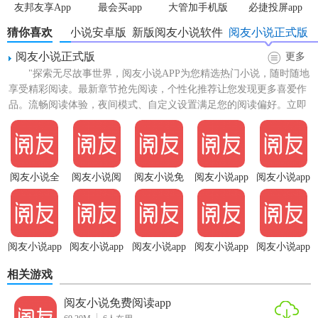
友邦友享App
最会买app
大管加手机版
必捷投屏app
猜你喜欢
阅友小说安卓版
新版阅友小说软件
阅友小说正式版
阅友小说正式版
更多
"探索无尽故事世界，阅友小说APP为您精选热门小说，随时随地
享受精彩阅读。最新章节抢先阅读，个性化推荐让您发现更多喜爱作
品。流畅阅读体验，夜间模式、自定义设置满足您的阅读偏好。立即
下载阅友小说正式版，...
阅友小说全
阅友小说阅
阅友小说免
阅友小说app
阅友小说app
文阅读app
读器app
费阅读app
正式版
手机版
阅友小说app
阅友小说app
阅友小说app
阅友小说app
阅友小说app
极速版
免费版
正版
官网版
安卓版
相关游戏
阅友小说免费阅读app