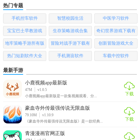
热门专题
阅友小说app免费版亮点
手机控车软件
智慧校园生活
中医学习软件
1. 无广告打扰：提供纯净的阅读环境，减少广告干扰。
宝宝巴士早教游戏
生存策略游戏合集
奇幻世界游戏下载有
2. 多源整合：整合多个小说网站资源，确保书籍丰富性。
哪些
地牢策略手游所有版
冒险对战手游下载有
创新冒险游戏大全
3. 语音朗读：支持语音朗读功能，解放双手，享受听书乐
本
哪些
趣。
热门短剧软件大全
手机测亩软件
车载中控软件
4. 社区互动：构建书友交流圈，分享阅读感受，发现更多好
最新手游
书。
小鹿视频app最新版
5. 书单推荐：定期推送精选书单，帮助用户发现新书。
47M
v1.0.5
下载
小鹿视频app最新版是一款集视频观看、分...
阅友小说app免费版用法
豪血寺外传最强传说无限血版
79.10M
v1.10.9
1. 下载安装：从官方渠道下载阅友小说app并安装至手机或平
下载
《豪血寺外传最强传说无限血版》是一款经典...
板。
青漫漫画官网正版
2. 注册登录：使用手机号或第三方账号登录，享受更多个性