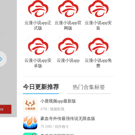
云漫小说app正
云漫小说app官
云漫小说app安
式版
网版
装
云漫小说app安
云漫小说app
云漫小说app免
卓版
费
今日更新推荐
热门合集标签
小鹿视频app最新版
47M / 视频影视
豪血寺外传最强传说无限血版
79.10M / 动作格斗