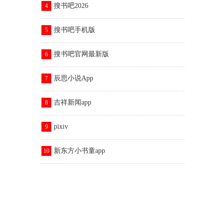
搜书吧2026
4
搜书吧手机版
5
搜书吧官网最新版
6
辰思小说App
7
吉祥新闻app
8
pixiv
9
新东方小书童app
10