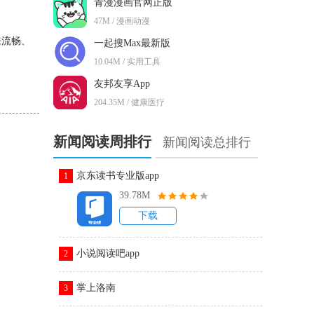
青漫漫画官网正版
47M / 漫画动漫
来流畅、
一起搜Max最新版
10.04M / 实用工具
友邦友享App
204.35M / 健康医疗
新闻阅读周排行
新闻阅读总排行
京东读书专业版app
1
39.78M
下载
小说阅读吧app
2
掌上洛南
3