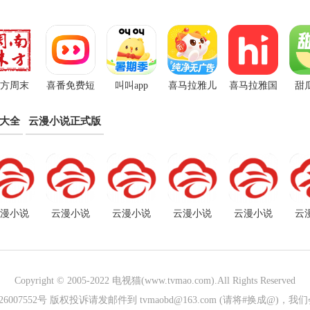
方周末
喜番免费短
叫叫app
喜马拉雅儿
喜马拉雅国
甜
App
剧APP
童听书免费
际版app
p大全
云漫小说正式版
版
漫小说
云漫小说
云漫小说
云漫小说
云漫小说
云
.5.5版本
app官方
app安装
app官网版
app免费
ap
Copyright © 2005-2022
电视猫(www.tvmao.com)
.All Rights Reserved
026007552号 版权投诉请发邮件到 tvmaobd@163.com (请将#换成@)，