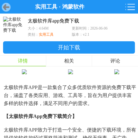
实用工具
·
鸿蒙软件
首页
首页
游戏
软件
游戏
鸿蒙
鸿蒙
软件
专题
鸿蒙游戏
鸿蒙软件
专题
太极软件库app免费下载
大小：4.64M
更新时间：2026-06-06
游戏
软件
类别：
实用工具
版本：v2.1
开始下载
详情
相关
评论
太极软件库APP是一款集合了众多优质软件资源的免费下载平
台，涵盖了各类应用、游戏、工具等，旨在为用户提供丰富
多样的软件选择，满足不同用户的需求。
【太极软件库app免费下载简介】
太极软件库APP致力于打造一个安全、便捷的下载环境，所有
提供的软件均经过严格筛选和测试，确保无病毒、无广告，