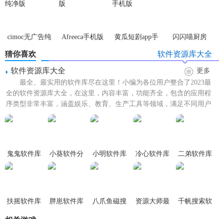
cimoc无广告纯
Afreeca手机版
黄瓜短剧app手
闪闪喵厨房
净版
机版
猜你喜欢
软件资源库大全
软件资源库大全
更多
最全、最实用的软件库尽在这里！小编为各位用户整合了2023最
全的软件资源库大全，在这里，内容丰富，功能齐全，包含的应用程
序类型非常丰富，涵盖娱乐、教育、生产工具等领域，满足不同用户
的各种需求，这些应用...
鬼鬼软件库
小葵软件分
小明软件库
冷心软件库
二弟软件库
享库
扶摇软件库
胖崽软件库
八爪鱼磁搜
资源大师最
千帆搜索软
新版
件