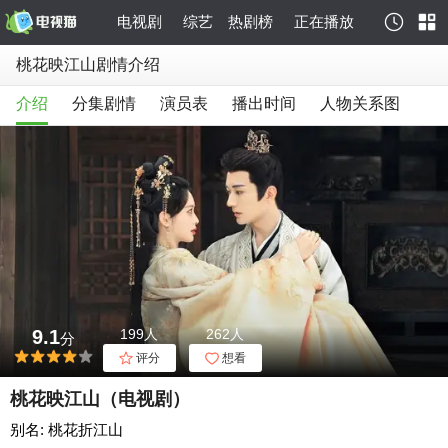
电视剧
综艺
热剧榜
正在播放
桃花映江山剧情介绍
介绍
分集剧情
演员表
播出时间
人物关系图
9.1
199人
262人
分
评分
想看
桃花映江山（电视剧）
别名: 桃花折江山