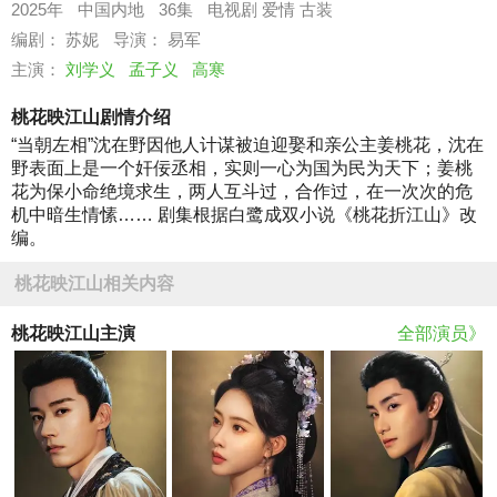
2025年
中国内地
36集
电视剧
爱情
古装
编剧： 苏妮
导演： 易军
主演：
刘学义
孟子义
高寒
桃花映江山剧情介绍
“当朝左相”沈在野因他人计谋被迫迎娶和亲公主姜桃花，沈在
野表面上是一个奸佞丞相，实则一心为国为民为天下；姜桃
花为保小命绝境求生，两人互斗过，合作过，在一次次的危
机中暗生情愫…… 剧集根据白鹭成双小说《桃花折江山》改
编。
桃花映江山相关内容
桃花映江山主演
全部演员》