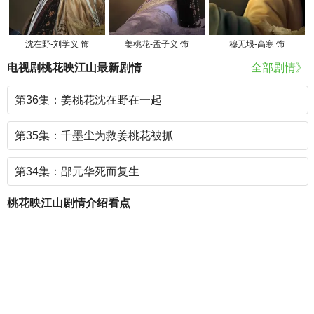
沈在野-刘学义 饰
姜桃花-孟子义 饰
穆无垠-高寒 饰
电视剧桃花映江山最新剧情
全部剧情》
第36集：姜桃花沈在野在一起
第35集：千墨尘为救姜桃花被抓
第34集：郘元华死而复生
桃花映江山剧情介绍看点
《桃花映江山》向清影喜欢谁