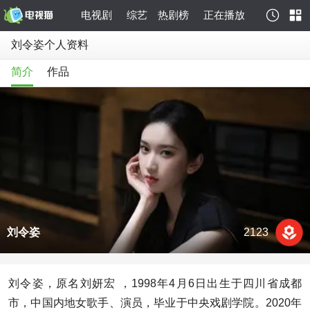
电视剧
综艺
热剧榜
正在播放
刘令姿个人资料
简介
作品
刘令姿
2123
刘令姿，原名刘妍宏 ，1998年4月6日出生于四川省成都
市，中国内地女歌手、演员，毕业于中央戏剧学院。2020年