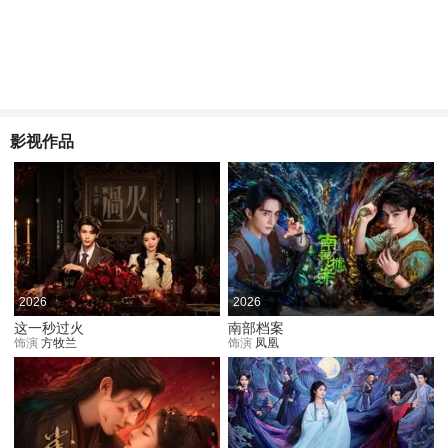
影视作品
2026
2026
这一秒过火
南部档案
饰演
方牧兰
饰演
凤凰