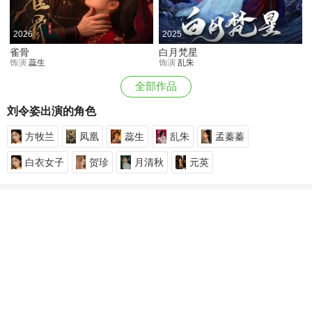
2026
2025
雀骨
白月梵星
饰演
蕊生
饰演
乱朱
全部作品
刘令姿出演的角色
方牧兰
凤凰
蕊生
乱朱
孟蓁蓁
白衣女子
贺珍
月清秋
元英