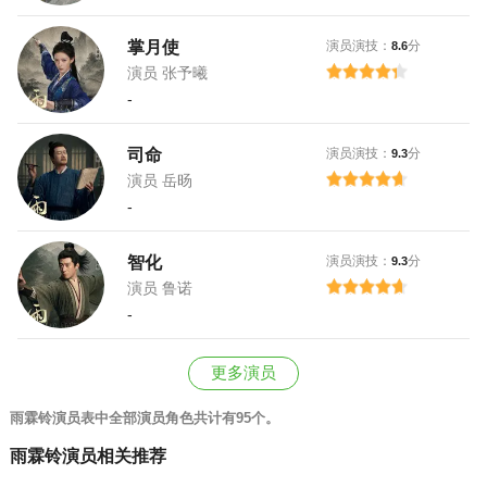
掌月使
演员演技：
分
8.6
演员 张予曦
-
司命
演员演技：
分
9.3
演员 岳旸
-
智化
演员演技：
分
9.3
演员 鲁诺
-
更多演员
雨霖铃演员表中全部演员角色共计有95个。
雨霖铃演员相关推荐