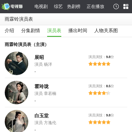
电视剧
综艺
热剧榜
正在播放
雨霖铃演员表
介绍
分集剧情
演员表
播出时间
人物关系图
雨霖铃演员表（主演）
展昭
演员演技：
分
9.8
演员 杨洋
-
霍玲珑
演员演技：
分
8.5
演员 章若楠
-
白玉堂
演员演技：
分
9.8
演员 方逸伦
-