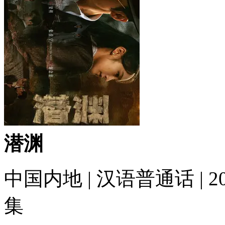
潜渊
中国内地
|
汉语普通话
|
2
集