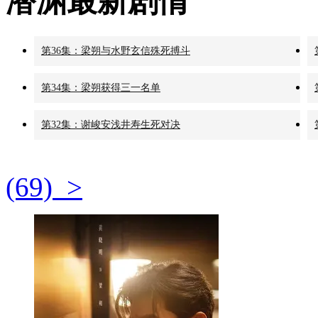
潜渊最新剧情
第36集：梁朔与水野玄信殊死搏斗
第34集：梁朔获得三一名单
第32集：谢峻安浅井寿生死对决
(69) >