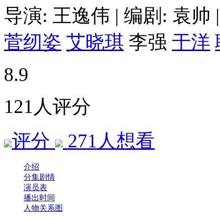
导演:
王逸伟
|
编剧:
袁帅
|
菅纫姿
艾晓琪
李强
于洋
8.9
121人评分
评分
271
人想看
介绍
分集剧情
演员表
播出时间
人物关系图