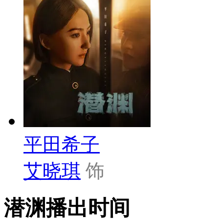
平田希子
艾晓琪
饰
潜渊播出时间