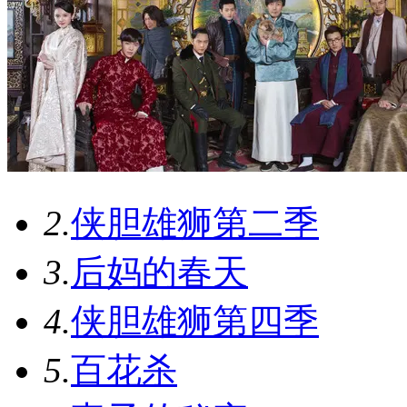
2.
侠胆雄狮第二季
3.
后妈的春天
4.
侠胆雄狮第四季
5.
百花杀