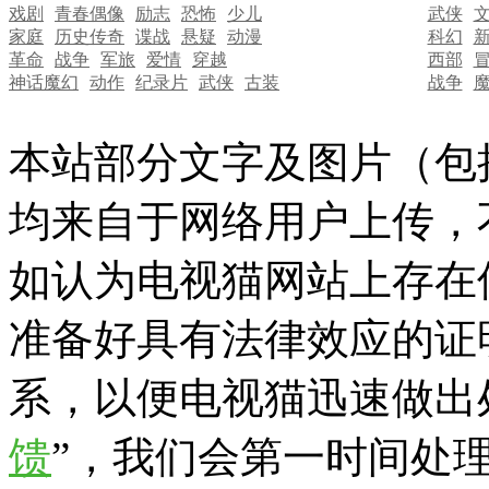
戏剧
青春偶像
励志
恐怖
少儿
武侠
家庭
历史传奇
谍战
悬疑
动漫
科幻
革命
战争
军旅
爱情
穿越
西部
神话魔幻
动作
纪录片
武侠
古装
战争
本站部分文字及图片（包
均来自于网络用户上传，
如认为电视猫网站上存在
准备好具有法律效应的证
系，以便电视猫迅速做出
馈
”，我们会第一时间处