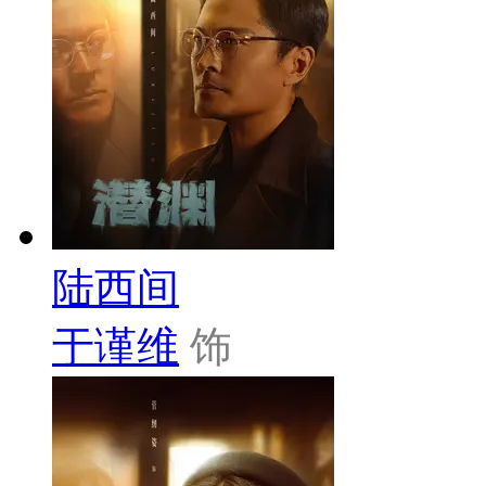
陆西间
于谨维
饰