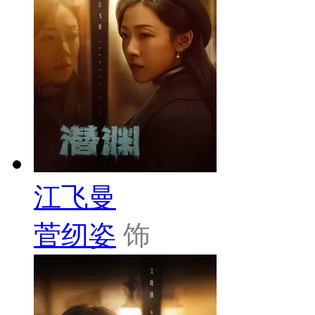
江飞曼
菅纫姿
饰