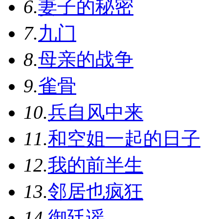
6.
妻子的秘密
7.
九门
8.
母亲的战争
9.
雀骨
10.
兵自风中来
11.
和空姐一起的日子
12.
我的前半生
13.
邻居也疯狂
14.
御廷谣