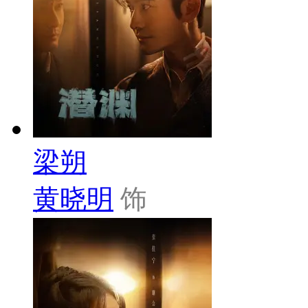
梁朔
黄晓明
饰