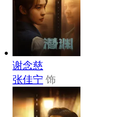
谢念慈
张佳宁
饰