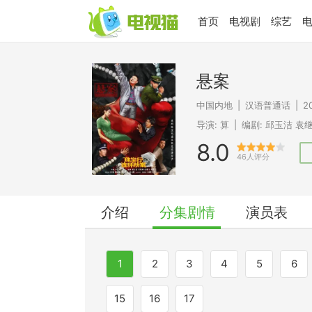
首页
电视剧
综艺
悬案
中国内地
|
汉语普通话
|
2
导演:
算
|
编剧:
邱玉洁
袁
8.0
46人评分
介绍
分集剧情
演员表
1
2
3
4
5
6
15
16
17