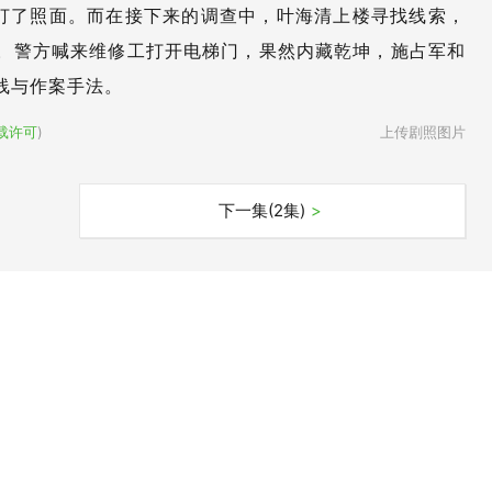
打了照面。而在接下来的调查中，叶海清上楼寻找线索，
。警方喊来维修工打开电梯门，果然内藏乾坤，施占军和
线与作案手法。
载许可
)
上传剧照图片
下一集(2集)
>