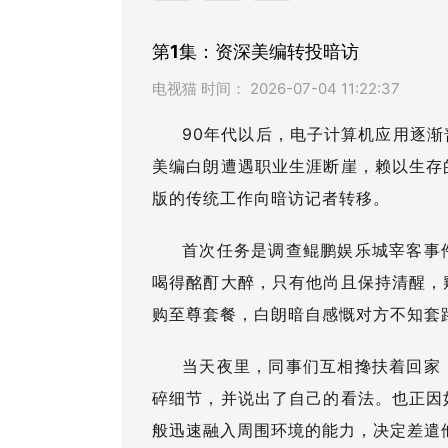
第1集：资深美编转投暗访
电视猫 时间： 2026-07-04 11:22:37
90年代以后，电子计算机应用逐
美编白朗遭遇职业生涯断崖，赖以生存
版的传统工作向暗访记者转移。
首次任务是调查鲲鹏娱乐城宰客事
喝得酩酊大醉，只有他尚且保持清醒，
购至尊套餐，白朗暗自感慨对方不知套
当天夜里，同事们互相搀扶着回家
碎细节，并说出了自己的看法。也正因
般迅速融入周围环境的能力，决定差遣