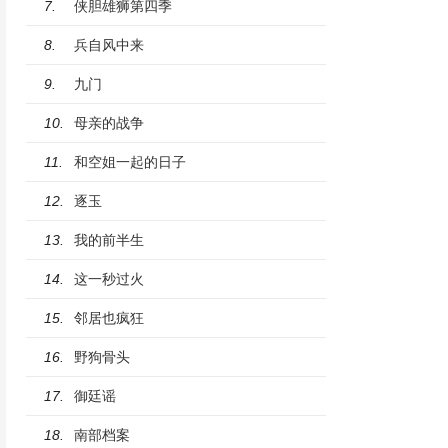
侠胆雄狮第四季
7.
兵自风中来
8.
九门
9.
母亲的战争
10.
和空姐一起的日子
11.
逐玉
12.
我的前半生
13.
这一秒过火
14.
邻居也疯狂
15.
野狗骨头
16.
御廷谣
17.
南部档案
18.