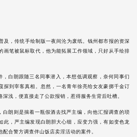
渐普及，传统手绘制版一夜间沦为废纸。钱州都市报的资深
的画笔被鼠标取代，他为能拓展工作领域，只好从手绘排
件，白朗跟随三名同事潜入，本想低调观察，奈何同事们
窥探到宰客真相。忽然，一名青年徐亮给女友豪掷千金订
路深浅，便直接走了公款报销，惹得服务生背后吐槽。
，白朗则是揣着一瓶假酒去找严主编，向他汇报调查的琐
如此，严主编发现白朗胆大心细，应变力强，有如变色龙
他配合警方调查伴山饭店卖淫活动的案件。