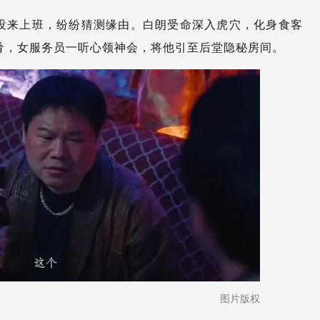
没来上班，纷纷猜测缘由。白朗受命深入虎穴，化身食客
菜肴，女服务员一听心领神会，将他引至后堂隐秘房间。
图片版权