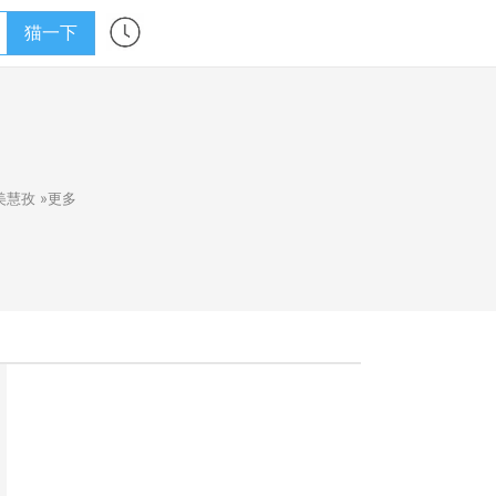
猫一下
美慧孜
»更多