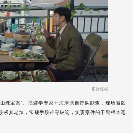
图片版权
海山珠宝案”。痕迹学专家叶海清亲自带队勘查，现场被凶
段极其老辣，常规手段难寻破绽，负责案件的干警根本毫