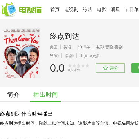
首页
电视剧
综艺
电影
明星
节目单
终点到达
美国
|
英语
|
2018年
|
电影
冒险
喜剧
导演:
|
编剧:
|
主演:
»更多
0.0
评分
0人评分
简介
播出时间
终点到达什么时候播出
终点到达播出时间：院线上映时间未知。该影片由等主演。电视猫网站提