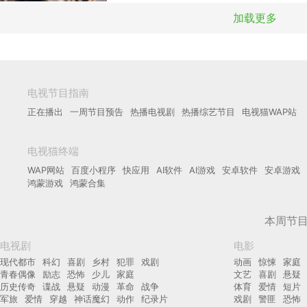
加载更多
电视节目指南
正在播出
一周节目预告
热播电视剧
热播综艺节目
电视猫WAP站
电视猫终端
WAP网站
百度小程序
快应用
AI软件
AI游戏
安卓软件
安卓游戏
鸿蒙游戏
鸿蒙合集
本周节
电视剧
电影
现代都市
科幻
喜剧
乡村
犯罪
戏剧
动画
惊悚
家庭
青春偶像
励志
恐怖
少儿
家庭
文艺
喜剧
悬疑
历史传奇
谍战
悬疑
动漫
革命
战争
体育
爱情
短片
军旅
爱情
穿越
神话魔幻
动作
纪录片
戏剧
警匪
恐怖