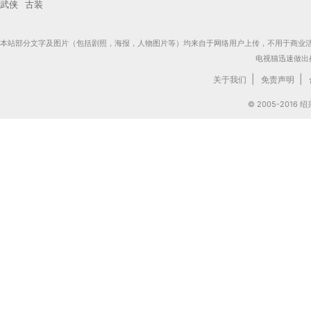
武侠
古装
本站部分文字及图片（包括剧照，海报，人物图片等）均来自于网络用户上传，不用于商业
电视猫迅速做出
|
|
关于我们
免责声明
© 2005-201