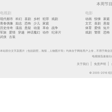
本周节
电视剧
电影
现代都市
科幻
喜剧
乡村
犯罪
戏剧
动画
惊悚
家庭
青春偶像
励志
恐怖
少儿
家庭
文艺
喜剧
悬疑
历史传奇
谍战
悬疑
动漫
革命
战争
体育
爱情
短片
军旅
爱情
穿越
神话魔幻
动作
纪录片
戏剧
警匪
恐怖
武侠
古装
本站部分文字及图片（包括剧照，海报，人物图片等）均来自于网络用户上传，不用于商业
电视猫迅速做出
|
|
关于我们
免责声明
© 2005-201