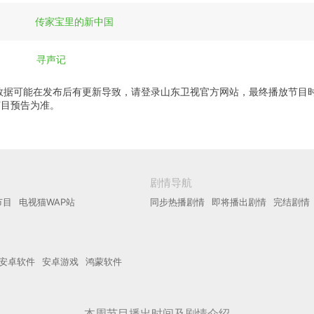
传家宝里的新中国
寻声记
数据可能在发布后有更新导致，请登录山东卫视官方网站，最终播放节目
节目预告为准。
剧情导航
节目
电视猫WAP站
同步热播剧情
即将播出剧情
完结剧情
安卓软件
安卓游戏
鸿蒙软件
本周节目播出时间及剧情介绍