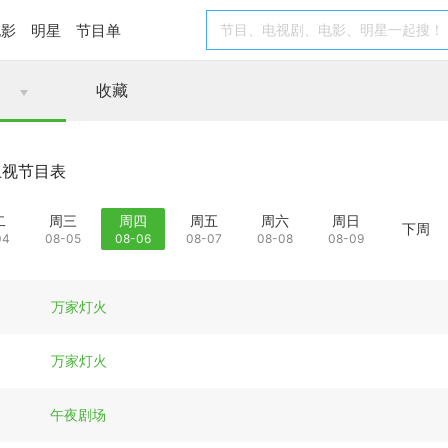
电影
明星
节目单
收藏
卫视节目表
二
周三
周四
周五
周六
周日
下周
04
08-05
08-06
08-07
08-08
08-09
万家灯火
万家灯火
午夜剧场