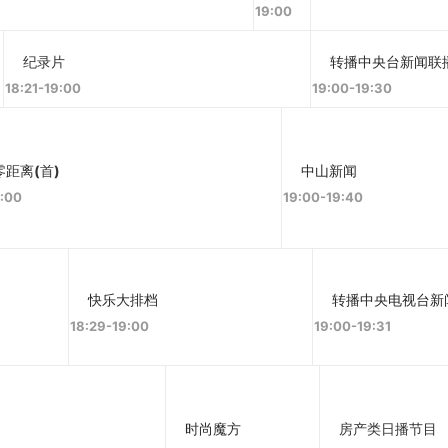
19:00
纪录片
转播中央台新闻联
18:21-19:00
19:00-19:30
零距离
(首)
中山新闻
9:00
19:00-19:40
快乐大排档
转播中央电视台新
18:29-19:00
19:00-19:31
时尚魔方
房产类日播节目