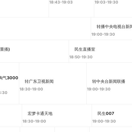
18:43-19:03
19:03-19:30
转播中央电视台新
19:00-19:30
(重播)
民生直播室
18:50-19:30
淘气3000
转
广东卫视新闻
转中央台新闻联播
18:30-19:00
19:00-19:30
8:30
宏梦卡通天地
民生007
18:30-19:00
19:00-19:30