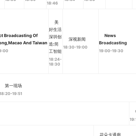
18:46
美
好生活
ct Broadcasting Of
News
深圳创
深视新闻
ong,Macao And Taiwan
Broadcasting
造
:简
18:30-19:00
9:00
19:00-19:30
工智能
18:24-
18:30
第一现场
18:20-19:51
19:
花朵卡通廊