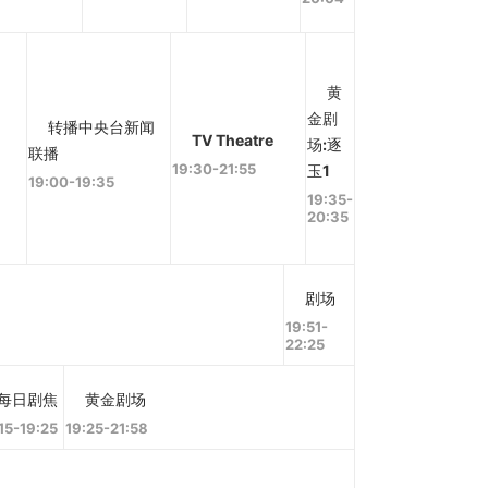
黄
金剧
转播中央台新闻
TV Theatre
场:
逐
联播
19:30-21:55
玉
1
19:00-19:35
19:35-
20:35
剧场
19:51-
22:25
每日剧焦
黄金
剧场
15-19:25
19:25-21:58