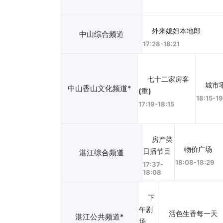
外来媳妇本地郎
中山综合频道
17:28-18:21
七十二家房客
城市
中山香山文化频道*
(重)
18:15-1
17:19-18:15
房产类
物价广场
日播节目
湛江综合频道
18:08-18:29
17:37-
18:08
下
午剧
活色生香每一天
湛江公共频道*
场