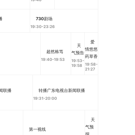
播
730
剧场
19:30-23:26
爱
天
情悠悠
超然栋笃
气预告
药草香
19:40-19:53
19:53-
19:58-
19:58
21:27
闻联播
转播广东电视台新闻联播
19:31-20:00
天
气预
第一视线
报