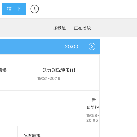
猫一下
按频道
正在播放
20:00
联播
活力剧场:
逐玉
(1)
19:31-20:19
新
闻简报
19:58-
20:05
体育赛事