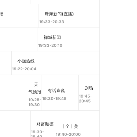
播
珠海新闻
(直播)
19:33-20:33
禅城新闻
19:33-20:10
小强热线
19:22-20:04
天
剧场
有话直说
气预报
19:45-
19:30-19:45
19:28-
20:45
19:30
财富顺德
十全十美
19:30-
19:40-20:00
19:40