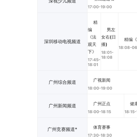
深视少儿频道
17:00-19:00
精
编
男左
《
法
女右
(日
精编《
深圳移动电视频道
观天
播)
18:08-0
下
》
18:01-
18:08
17:45-
18:01
广视新闻
广州综合频道
18:00-19:00
广州正点
健康
广州新闻频道
18:00-18:15
18:15
体育赛事
广州竞赛频道*
17:30-18:30