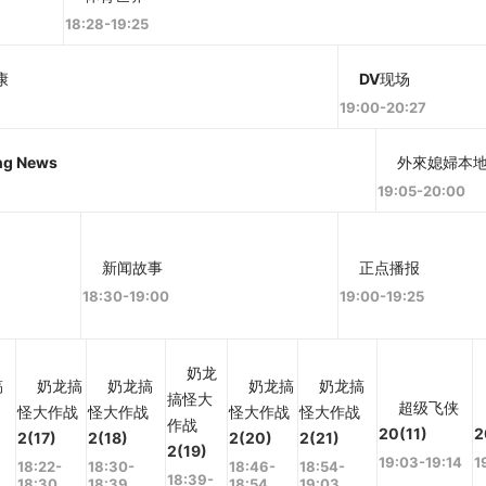
18:28-19:25
康
DV现场
19:00-20:27
g News
外來媳婦本地郎 M
19:05-20:00
新闻故事
正点播报
18:30-19:00
19:00-19:25
奶龙
搞
奶龙搞
奶龙搞
奶龙搞
奶龙搞
搞怪大
超级飞侠
怪大作战
怪大作战
怪大作战
怪大作战
作战
20(11)
2
2(17)
2(18)
2(20)
2(21)
2(19)
19:03-19:14
1
18:22-
18:30-
18:46-
18:54-
18:39-
18:30
18:39
18:54
19:03