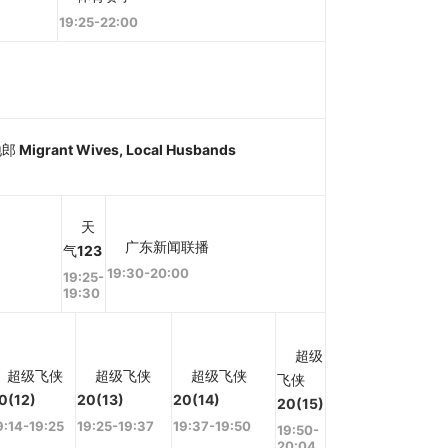
19:25-22:00
igrant Wives, Local Husbands
天
广东新闻联播
气123
19:30-20:00
19:25-
19:30
超级
超级飞侠
超级飞侠
超级飞侠
飞侠
0(12)
20(13)
20(14)
20(15)
9:14-19:25
19:25-19:37
19:37-19:50
19:50-
20:04