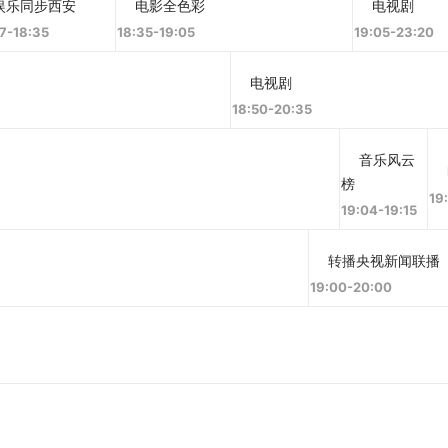
娱乐同步西安
电影全色彩
电视剧
17-18:35
18:35-19:05
19:05-23:20
电视剧
18:50-20:35
音乐风云
榜
19
19:04-19:15
转播
央视新闻联播
19:00-20:00