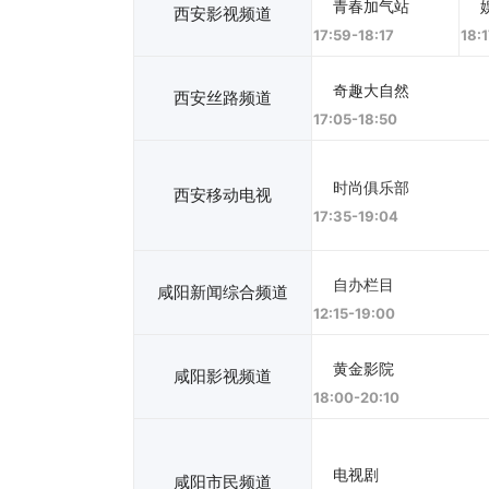
青春加气站
西安影视频道
17:59-18:17
18:
奇趣大自然
西安丝路频道
17:05-18:50
时尚俱乐部
西安移动电视
17:35-19:04
自办栏目
咸阳新闻综合频道
12:15-19:00
黄金影院
咸阳影视频道
18:00-20:10
电视剧
咸阳市民频道