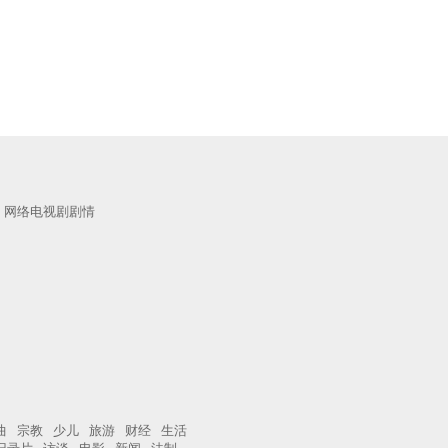
网络电视剧剧情
曲
宗教
少儿
旅游
财经
生活