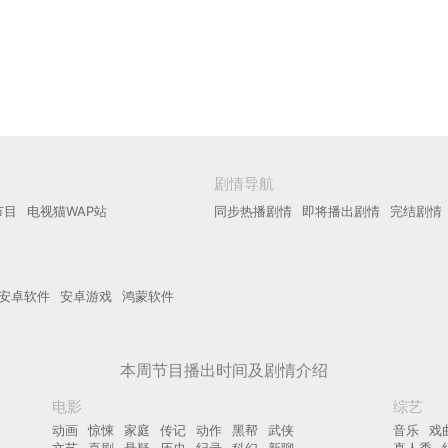
剧情导航
节目
电视猫WAP站
同步热播剧情
即将播出剧情
完结剧情
安卓软件
安卓游戏
鸿蒙软件
本周节目播出时间及剧情介绍
电影
综艺
动画
惊悚
家庭
传记
动作
黑帮
武侠
音乐
戏