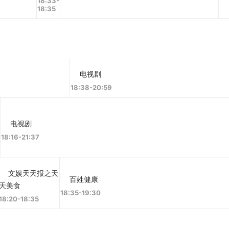
18:33-
18:35
电视剧
18:38-20:59
电视剧
18:16-21:37
文娱天天报
之天
百姓健康
天美食
18:35-19:30
18:20-18:35