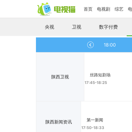
首页
电视剧
综艺
央视
卫视
数字付费
18:00
丝路短剧场
陕西卫视
17:45-18:25
第一新闻
陕西新闻资讯
17:50-18:33