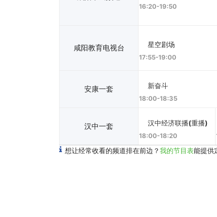
16:20-19:50
星空剧场
咸阳教育电视台
17:55-19:00
新奋斗
安康一套
18:00-18:35
汉中经济联播(重播)
汉中一套
18:00-18:20
想让经常收看的频道排在前边？
我的节目表
能提供