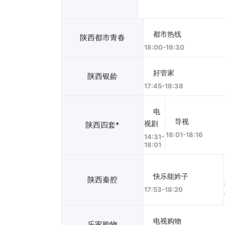
都市热线
陕西都市青春
18:00-19:30
好管家
陕西银龄
17:45-18:38
电
导视
视剧
陕西四套*
18:01-18:16
14:31-
18:01
快乐能妗子
陕西秦腔
17:53-18:20
电视购物
乐家购物