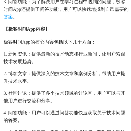
3. 问答功能：为了解决用户在学习过程中遇到的问题，极客
时间app还提供了问答功能，用户可以快速地找到自己需要的
答案
。
【极客时间app内容】
极客时间app的核心内容包括以下几个方面：
1. 新闻资讯：提供最新的技术动态和行业新闻，让用户紧跟
技术发展趋势。
2. 博客文章：提供深入的技术文章和案例分析，帮助用户提
升技术水平。
3. 社区讨论：提供了多个技术领域的讨论区，用户可以与其
他用户进行交流和分享。
4. 问答功能：用户可以通过问答功能快速获取关于技术问题
的答案。