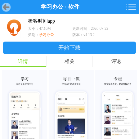
学习办公
·
软件
首页
首页
游戏
软件
游戏
鸿蒙
鸿蒙
软件
专题
鸿蒙游戏
鸿蒙软件
专题
极客时间app
大小：47.16M
更新时间：2026-07-22
游戏
软件
类别：
学习办公
版本：v4.13.2
开始下载
详情
相关
评论