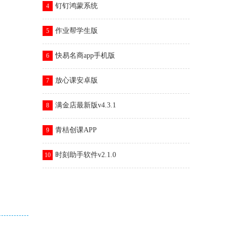
钉钉鸿蒙系统
4
作业帮学生版
5
快易名商app手机版
6
放心课安卓版
7
满金店最新版v4.3.1
8
青桔创课APP
9
时刻助手软件v2.1.0
10