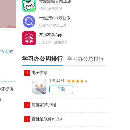
青漫漫画官网正版
47M / 漫画动漫
一起搜Max最新版
10.04M / 实用工具
友邦友享App
204.35M / 健康医疗
了
互动
式
学习办公周排行
学习办公总排行
电子古筝
1
115.44M
件还提供
下载
源。
河狸家商户端
2
百姓通软件v1.3.4
3