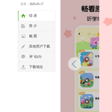
更新：
2026-05-17
综 述
简 介
截 图
其他用户下载
评 论(0)
下载地址