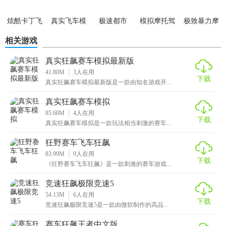
3、首先在游戏中玩家将要在作品中为你带来设定非常刺激的
炫酷卡丁飞
真实飞车模
极速都市
模拟摩托驾
极致暴力摩
赛车竞技玩法
车
拟2
驶
托
相关游戏
【超凡赛车真实狂飙试玩体验】
真实狂飙赛车模拟最新版
充满激情和动感的背景音乐带给您身临其境的体验。
41.80M
3
人在用
下载
真实狂飙赛车模拟最新版是一款由知名游戏开...
多种不同的赛车模式，选择你最喜欢的模式来玩游戏。
真实狂飙赛车模拟
打造精致的3D绘画风格，带来超酷的游戏视觉体验。
85.68M
4
人在用
下载
真实狂飙赛车模拟是一款玩法相当刺激的赛车...
狂野赛车飞车狂飙
83.99M
9
人在用
下载
《狂野赛车飞车狂飙》是一款刺激的赛车游戏...
竞速狂飙极限竞速5
54.13M
6
人在用
下载
竞速狂飙极限竞速5是一款由微软制作的高品...
赛车狂飙王者中文版