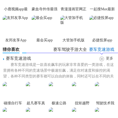
小鹿视频app最
豪血寺外传最强
青漫漫画官网正
一起搜Max最新
【超凡赛车真实狂飙内容】
新版
传说无限血版
版
版
体验惊险的游戏比赛，任何限制性的驾驶玩法点燃你对汽车
的热爱
友邦友享App
最会买app
大管加手机版
必捷投屏app
顶级的引擎为你打造出流畅刺激的驾驶技术，尽情享受漂移
的快感
猜你喜欢
赛车驾驶手游大全
赛车竞速游戏
赛车竞速游戏
.通过前期简单的赛道比赛，解锁新的赛道，和更强的对手同
更多
赛车竞速游戏是一款喜欢飙车的玩家非常喜爱的一类游戏，在这
场较量
里拥有各种不同的竞速场景中极速狂飙，满足你对速度和操控的渴
【超凡赛车真实狂飙趣味性】
望，各种不同类型的赛车都可以自由的体验，同时还可以在不同的关
卡中自由的解锁，喜欢赛车竞...
1、作品中拥有充分独特的关卡挑战，而且除此之外拥有非常
简洁的主题
碰撞自行车
超凡赛车真
极速公路
扭矩越野
驾驶技术我
2、游戏中将会为挑战的玩家带来丰富的场景，而且设定了不
实狂飙
最牛
同类型的摩托车