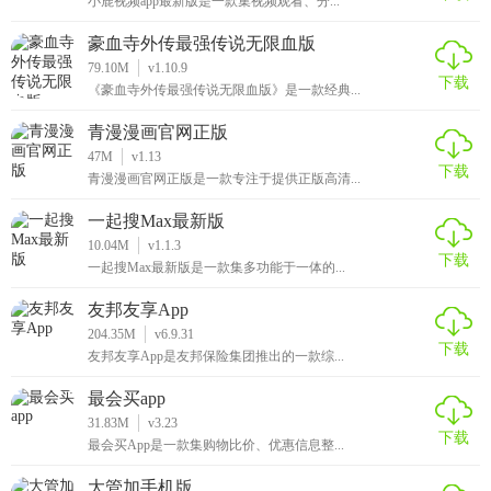
小鹿视频app最新版是一款集视频观看、分...
豪血寺外传最强传说无限血版
79.10M
v1.10.9
下载
《豪血寺外传最强传说无限血版》是一款经典...
青漫漫画官网正版
47M
v1.13
下载
青漫漫画官网正版是一款专注于提供正版高清...
一起搜Max最新版
10.04M
v1.1.3
下载
一起搜Max最新版是一款集多功能于一体的...
友邦友享App
204.35M
v6.9.31
下载
友邦友享App是友邦保险集团推出的一款综...
最会买app
31.83M
v3.23
下载
最会买App是一款集购物比价、优惠信息整...
大管加手机版