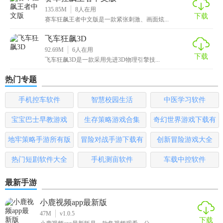
135.85M
8
人在用
下载
赛车狂飙王者中文版是一款紧张刺激、画面炫...
飞车狂飙3D
92.69M
6
人在用
下载
飞车狂飙3D是一款采用先进3D物理引擎技...
热门专题
手机控车软件
智慧校园生活
中医学习软件
宝宝巴士早教游戏
生存策略游戏合集
奇幻世界游戏下载有
哪些
地牢策略手游所有版
冒险对战手游下载有
创新冒险游戏大全
本
哪些
热门短剧软件大全
手机测亩软件
车载中控软件
最新手游
小鹿视频app最新版
47M
v1.0.5
下载