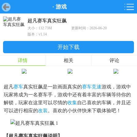
·
游戏
首页
首页
游戏
软件
游戏
鸿蒙
鸿蒙
软件
专题
鸿蒙游戏
鸿蒙软件
专题
超凡赛车真实狂飙
大小：132.73M
更新时间：2026-06-20
游戏
软件
版本：v1.14
开始下载
详情
相关
评论
超凡
赛车
真实狂飙是一款画面真实的
赛车竞速
游戏，游戏中
玩家将成为一名赛车手，游戏中还有着丰富的车辆等待你的
解锁，玩家在这里可以尽情的
收集
自己喜欢的车辆，并且还
可以进行相应的
改装
。喜欢的小伙伴快来下载体验吧！
【超凡赛车真实狂飙说明】