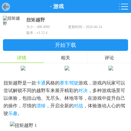
·
游戏
首页
首页
游戏
软件
游戏
鸿蒙
鸿蒙
软件
专题
鸿蒙游戏
鸿蒙软件
专题
扭矩越野
大小：498.49M
更新时间：2026-06-24
游戏
软件
版本：v1.12.4
开始下载
详情
相关
评论
扭矩越野是一款
卡通
风格的
赛车
驾驶
游戏，游戏内玩家可以
尝试解锁不同的越野车来展开精彩的
对决
，多种游戏场景可
以体验，包括山地、无尽头、林地等等，在游戏中提升自己
的操作，尽情的
漂移
，开启全新的
对战
，体验激动人心的驾
驶
乐趣
。