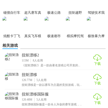
碰撞自行车
超凡赛车真
极速公路
扭矩越野
驾驶技术我
实狂飙
最牛
炫酷卡丁飞
真实飞车模
极速都市
模拟摩托驾
极致暴力摩
车
拟2
驶
托
相关游戏
扭矩漂移2
115M
8
人在用
下载
《扭矩漂移2》是一款由著名游戏公司开发的...
扭矩漂移
126.77M
5
人在用
下载
扭矩漂移是一款以赛车为主题的竞技游戏，玩...
扭矩漂移国际服
120.48M
5
人在用
下载
扭矩漂移国际服是一款令人兴奋的赛车游戏，...