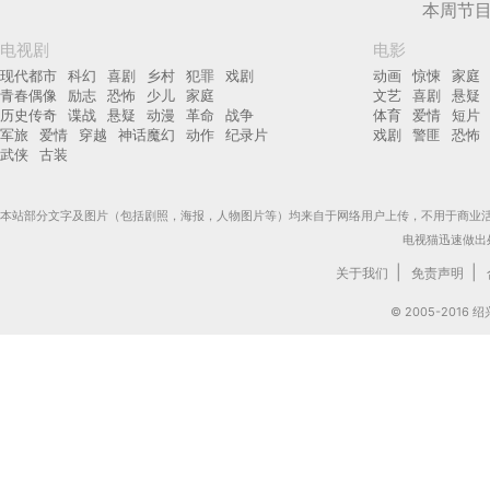
本周节
电视剧
电影
现代都市
科幻
喜剧
乡村
犯罪
戏剧
动画
惊悚
家庭
青春偶像
励志
恐怖
少儿
家庭
文艺
喜剧
悬疑
历史传奇
谍战
悬疑
动漫
革命
战争
体育
爱情
短片
军旅
爱情
穿越
神话魔幻
动作
纪录片
戏剧
警匪
恐怖
武侠
古装
本站部分文字及图片（包括剧照，海报，人物图片等）均来自于网络用户上传，不用于商业
电视猫迅速做出
|
|
关于我们
免责声明
© 2005-201