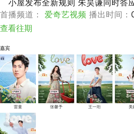
小屋发布全新规则 朱昊谦同时答
首播频道：
爱奇艺视频
播出时间：
查看往期
嘉宾
雷童
张馨予
王一珩
美