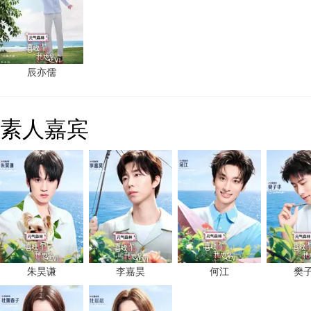
辰亦儒
素人嘉宾
朱昊谦
李嘉昊
何江
樊