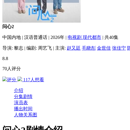
问心2
中国内地
|
汉语普通话
|
2026年
|
电视剧
现代都市
|
共40集
导演:
黎志
|
编剧:
周艺飞
|
主演:
赵又廷
毛晓彤
金世佳
张佳宁
8.8
70人评分
评分
117
人想看
介绍
分集剧情
演员表
播出时间
人物关系图