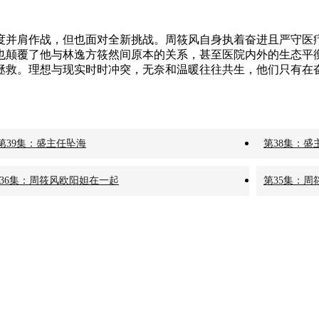
度并肩作战，但也面对全新挑战。周筱风自身执着奋进且严守医
也颠覆了他与林逸方筱然间原本的关系，甚至医院内外的生态平
拯救。理想与现实时时冲突，无奈和温暖往往共生，他们只有在奋
第39集：盛主任坠海
第38集：
36集：周筱风欧阳妲在一起
第35集：周