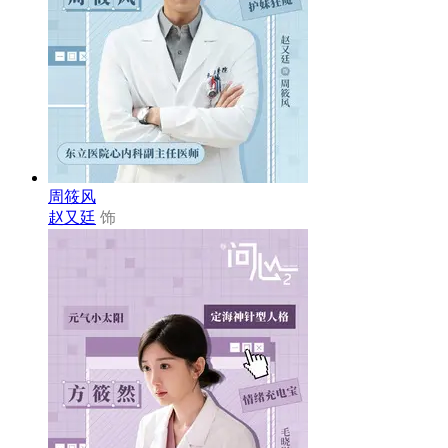
周筱风
赵又廷
饰