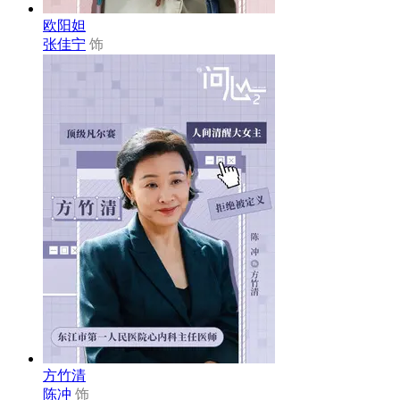
欧阳妲
张佳宁
饰
方竹清
陈冲
饰