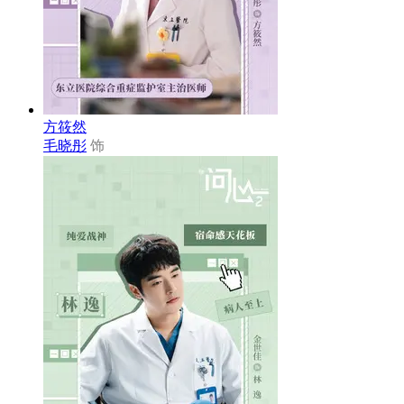
方筱然
毛晓彤
饰