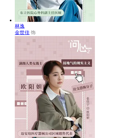
林逸
金世佳
饰