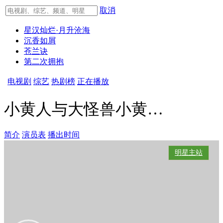
取消
星汉灿烂·月升沧海
沉香如屑
苍兰诀
第二次拥抱
电视剧
综艺
热剧榜
正在播放
小黄人与大怪兽小黄人 The Minions
简介
演员表
播出时间
明星主站