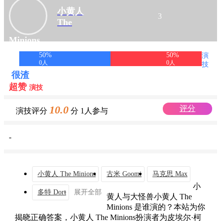
小黄人
3
The
Minions
50%
50%
演
扮演者 皮埃尔·柯芬
0
人
0
人
技
很渣
超赞
演技
10.0
评分
演技评分
分
1人参与
-
小黄人 The Minions
古米 Goomi
马克思 Max
小
多特 Dort
展开全部
黄人与大怪兽小黄人 The
Minions 是谁演的？本站为你
揭晓正确答案，小黄人 The Minions扮演者为皮埃尔·柯