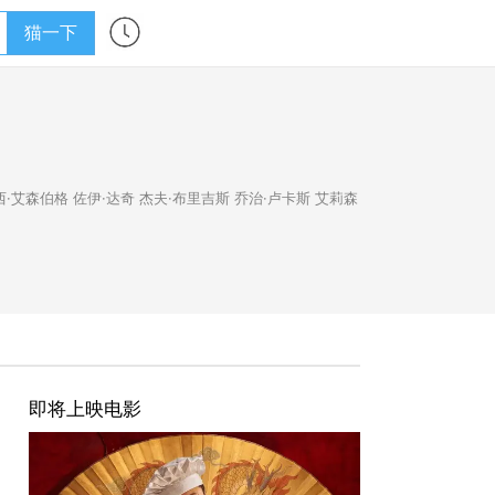
猫一下
西·艾森伯格
佐伊·达奇
杰夫·布里吉斯
乔治·卢卡斯
艾莉森
即将上映电影