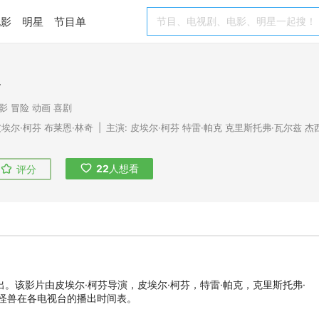
电影
明星
节目单
兽
影
冒险
动画
喜剧
皮埃尔·柯芬
布莱恩·林奇
|
主演:
皮埃尔·柯芬
特雷·帕克
克里斯托弗·瓦尔兹
杰
22
人想看
评分
播出。该影片由皮埃尔·柯芬导演，皮埃尔·柯芬，特雷·帕克，克里斯托弗·
怪兽在各电视台的播出时间表。