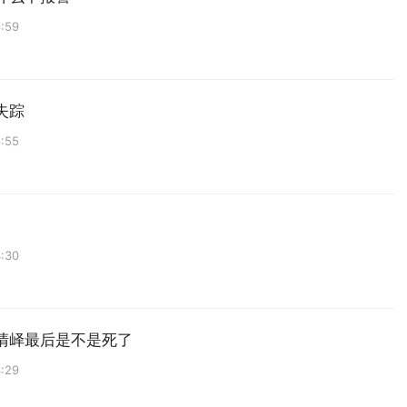
:59
失踪
:55
:30
清峄最后是不是死了
:29