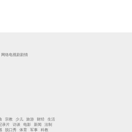
网络电视剧剧情
曲
宗教
少儿
旅游
财经
生活
纪录片
访谈
电影
新闻
法制
感
脱口秀
体育
军事
科教