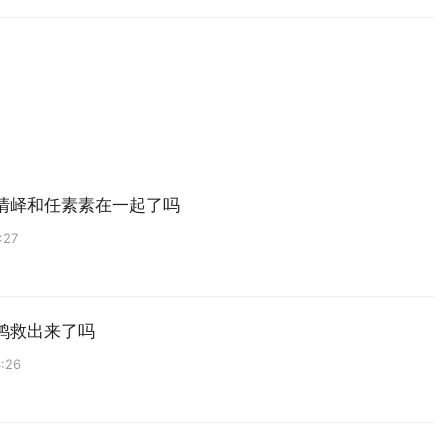
清峄和任素素在一起了吗
:27
鸿救出来了吗
:26