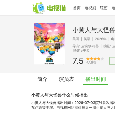
首页
电视剧
综艺
小黄人与大怪
美国
|
英语
|
2026年
|
电
导演:
皮埃尔·柯芬
|
编剧:
·珍妮
»更多
7.5
4人评分
简介
演员表
播出时间
小黄人与大怪兽什么时候播出
小黄人与大怪兽播出时间：2026-07-03院线首次
瓦尔兹等主演。电视猫网站提供最近一周小黄人与大