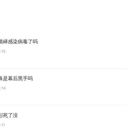
清峄感染病毒了吗
:15
殊是幕后黑手吗
:14
彰死了没
:11