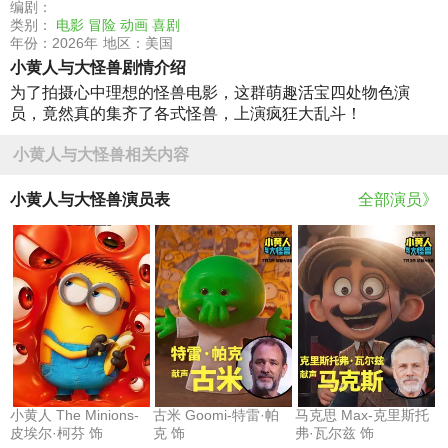
编剧：
类别：
电影
冒险
动画
喜剧
年份：2026年
地区：美国
小黄人与大怪兽剧情介绍
为了拍摄心中理想的怪兽电影，这群萌趣活宝四处物色演
员，竟然真的集齐了各式怪兽，上演疯狂大乱斗！
小黄人与大怪兽相关内容
小黄人与大怪兽演员表
全部演员》
小黄人 The Minions-
古米 Goomi-特雷·帕
马克思 Max-克里斯托
皮埃尔·柯芬 饰
克 饰
弗·瓦尔兹 饰