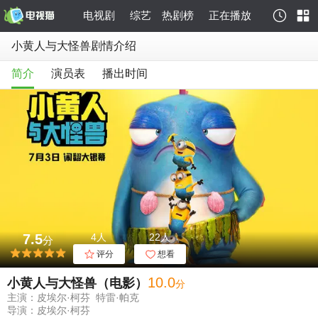
电视剧
综艺
热剧榜
正在播放
小黄人与大怪兽剧情介绍
简介
演员表
播出时间
7.5
4人
22人
分
评分
想看
10
.0
小黄人与大怪兽（电影）
分
主演：皮埃尔·柯芬 特雷·帕克
导演：皮埃尔·柯芬